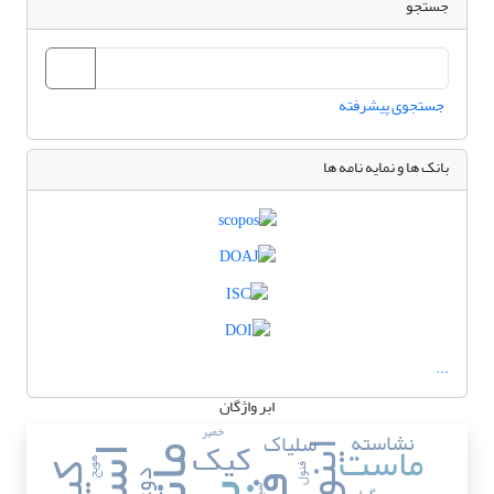
جستجو
جستجوی پیشرفته
بانک ها و نمایه نامه ها
...
ابر واژگان
خمیر
نشاسته
سلیاک
کیک
ماست
هویج
فنول
دوغ