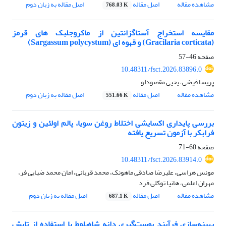
مشاهده مقاله
اصل مقاله
اصل مقاله به زبان دوم
768.03 K
مقایسه استخراج آستاگزانتین از ماکروجلبک های قرمز
(Gracilaria corticata) و قهوه ای (Sargassum polycystum)
صفحه
46-57
10.48311/fsct.2026.83896.0
پریسا فیضی، یحیی مقصودلو
مشاهده مقاله
اصل مقاله
اصل مقاله به زبان دوم
551.66 K
بررسی پایداری اکسایشی اختلاط روغن سویا، پالم اولئین و زیتون
فرابکر با آزمون تسریع یافته
صفحه
60-71
10.48311/fsct.2026.83914.0
مونس هراسی، علیرضا صادقی ماهونک، محمد قربانی، امان محمد ضیایی فر،
مهران اعلمی، هانیا توکلی فرد
مشاهده مقاله
اصل مقاله
اصل مقاله به زبان دوم
687.1 K
بهینه‌سازی فرآیند پوست‌گیری دانه شاه‌بلوط با استفاده از تابش