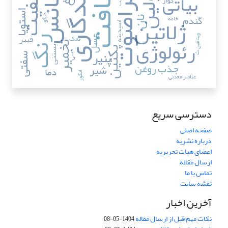
اینولین
ماندگاری
اسانس
کیفیت
بیاتی
فراصوت
بافت
گوار
سیب
استویا
ژلاتین
گندم
میگو
خامه
نان
اسیدیته
فیبر
نمک
ویتامین ث
رئولوژی
عسل
رنگ
تخمیر
بستنی
پکتین
پنیر
حسی
سفتی
جذب روغن
شیر
دما
انگور
عناصر معدنی
دسترسی سریع
صفحه اصلی
درباره نشریه
اعضای هیات تحریریه
ارسال مقاله
تماس با ما
نقشه سایت
آخرین اخبار
نکات مهم قبل از ارسال مقاله
1404-05-08