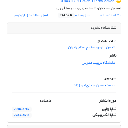
10.48311/fsct.2026.117769.82985
نسرین امجدیان، شیما معززی، علیرضا فرجی
مشاهده مقاله
اصل مقاله
اصل مقاله به زبان دوم
744.52 K
شناسنامه نشریه
صاحب امتیاز
انجمن علوم و صنایع غذایی ایران
ناشر
دانشگاه تربیت مدرس
سردبیر
محمد حسین عزیزی‌تبریززاد
دوره انتشار
ماهنامه
شاپا چاپی
2008-8787
شاپا الکترونیکی
2783-3534