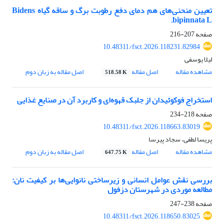
تعیین منحنی‌های هم دمای دفع رطوبت برگ و ساقه گیاه Bidens
bipinnata L.
صفحه
207-216
10.48311/fsct.2026.118231.82984
لیلا یوسفی
مشاهده مقاله
اصل مقاله
اصل مقاله به زبان دوم
518.58 K
استخراج فوکوئیدان از جلبک قهوه‌ای و کاربرد آن در صنایع غذایی
صفحه
218-234
10.48311/fsct.2026.118663.83019
پریسا لطفی، سجاد پیرسا
مشاهده مقاله
اصل مقاله
اصل مقاله به زبان دوم
647.75 K
بررسی نقش عوامل انسانی و زیرساختی نانوایی‌ها بر کیفیت نان:
مطالعه موردی در شهرستان دزفول
صفحه
238-247
10.48311/fsct.2026.118650.83025