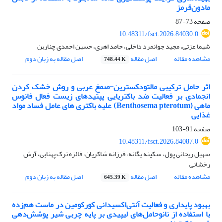
مادون‌قرمز
صفحه
73-87
10.48311/fsct.2026.84030.0
شیما عزتی، مجید جوانمرد داخلی، حامد اهری، حسین احمدی چناربن
مشاهده مقاله
اصل مقاله
اصل مقاله به زبان دوم
748.44 K
اثر حامل ترکیبی مالتودکسترین-صمغ عربی و روش خشک کردن
انجمادی بر فعالیت ضد باکتریایی پپتیدهای زیست فعال فانوس
ماهی (Benthosema pterotum) علیه باکتری های عامل فساد مواد
غذایی
صفحه
91-103
10.48311/fsct.2026.84087.0
سهیل ریحانی پول، سکینه یگانه، فرزانه شاکریان، فائزه ترک پهنابی، آرش
رخشانی
مشاهده مقاله
اصل مقاله
اصل مقاله به زبان دوم
645.39 K
بهبود پایداری و فعالیت آنتی‌اکسیدانی کورکومین در ماست هم‌زده
با استفاده از نانوحامل‌های لیپیدی بر پایه چربی شیر پوشش‌دهی