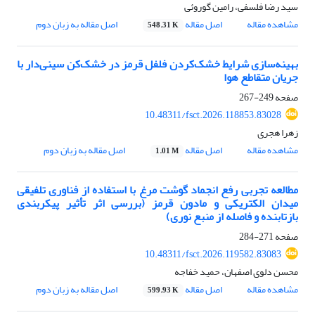
سید رضا فلسفی، رامین گوروئی
مشاهده مقاله
اصل مقاله
اصل مقاله به زبان دوم
548.31 K
بهینه‌سازی شرایط خشک‌کردن فلفل قرمز در خشک‌کن سینی‌دار با
جریان متقاطع هوا
صفحه
249-267
10.48311/fsct.2026.118853.83028
زهرا هجری
مشاهده مقاله
اصل مقاله
اصل مقاله به زبان دوم
1.01 M
مطالعه تجربی رفع انجماد گوشت مرغ با استفاده از فناوری تلفیقی
میدان الکتریکی و مادون قرمز (بررسی اثر تأثیر پیکربندی
بازتابنده و فاصله از منبع نوری)
صفحه
271-284
10.48311/fsct.2026.119582.83083
محسن دلوی اصفهان، حمید خفاجه
مشاهده مقاله
اصل مقاله
اصل مقاله به زبان دوم
599.93 K