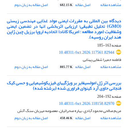
مشاهده مقاله
اصل مقاله
اصل مقاله به زبان دوم
682.15 K
دیدگاه بین المللی به مقررات ایمنی مواد غذایی مهندسی زیستی
(GMO) تحلیل تطبیقی؛ ارزیابی اثربخشی انها در تضمین ایمنی
وشفافیت (مورد مطالعه : امریکا کانادا اتحادیه اروپا برزیل چین ژاپن
هند ایران روسیه).
صفحه
163-185
10.48311/fsct.2026.117561.82944
فاطمه حمیرا شفایی پهنابی
مشاهده مقاله
اصل مقاله
اصل مقاله به زبان دوم
805.77 K
بررسی اثر ژل امولسیفایر بر ویژگی‏های فیزیکوشیمیایی و حسی کیک
فنجانی حاوی آرد کینوای فراوری شده (برشته شده)
صفحه
192-204
10.48311/fsct.2026.118158.82970
مریم صالحی محمودآبادی، بهاره صحرائیان، معصومه مهربان سنگ آتش
مشاهده مقاله
اصل مقاله
اصل مقاله به زبان دوم
458.46 K