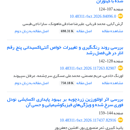
شده با کیتوزان
صفحه
107-124
10.48311/fsct.2026.84096.0
آرش آبایی، محمد قربانی، علیرضا صادقی ماهونک، سارا ناجی طبسی
مشاهده مقاله
اصل مقاله
اصل مقاله به زبان دوم
698.31 K
بررسی روند رنگ‌گیری و تغییرات خواص آنتی‌اکسیدانی پنج رقم
انار در طی فصل رشد
صفحه
128-142
10.48311/fsct.2026.117263.82907
اورنگ خادمی، مریم عصمتی، محمدعلی عسکری سرچشمه، عرفان سپهوند
مشاهده مقاله
اصل مقاله
اصل مقاله به زبان دوم
750.18 K
بررسی اثر اولئورزین زردچوبه بر بهبود پایداری اکسایشی نودل
فوری سرخ شده و ویژگی‌های فیزیکوشیمیایی و حسی آن
صفحه
144-159
10.48311/fsct.2026.117437.82916
پانیذ کبیری، ثمر منصوری پور، افشین جعفرپور