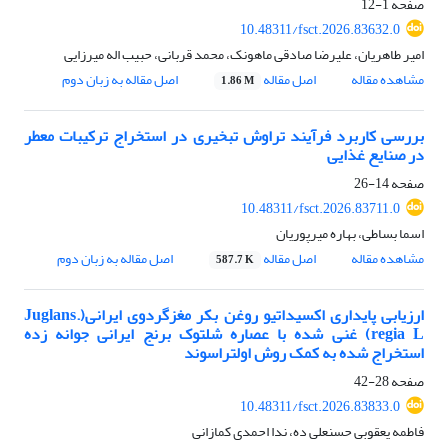
صفحه
1-12
10.48311/fsct.2026.83632.0
امیر طاهریان، علیرضا صادقی ماهونک، محمد قربانی، حبیب اله میرزایی
مشاهده مقاله
اصل مقاله
اصل مقاله به زبان دوم
1.86 M
بررسی کاربرد فرآیند تراوش تبخیری در استخراج ترکیبات معطر
در صنایع غذایی
صفحه
14-26
10.48311/fsct.2026.83711.0
اسما بساطی، بهاره میرپوریان
مشاهده مقاله
اصل مقاله
اصل مقاله به زبان دوم
587.7 K
ارزیابی پایداری اکسیداتیو روغن بکر مغزگردوی ایرانی(.Juglans
regia L) غنی شده با عصاره شلتوک برنج ایرانی جوانه زده
استخراج شده به کمک روش اولتراسوند
صفحه
28-42
10.48311/fsct.2026.83833.0
فاطمه یعقوبی حسنعلی ده، ندا احمدی کمازانی