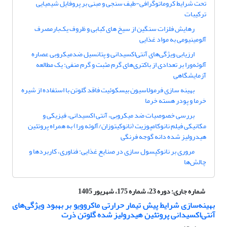
تحت شرایط کروماتوگرافی-طیف سنجی و مبنی بر پروفایل شیمیایی
ترکیبات
رهایش فلزات سنگین از سیخ های کبابی و ظروف یک‌بارمصرف
آلومینیومی به مواد غذایی
ارزیابی ویژگی‌های آنتی‌اکسیدانی و پتانسیل ضدمیکروبی عصاره
آلوئه‌ورا بر تعدادی از باکتری‌های گرم مثبت و گرم منفی: یک مطالعه
آزمایشگاهی
بهینه سازی فرمولاسیون بیسکوئیت فاقد گلوتن با استفاده از شیره
خرما و پودر هسته خرما
بررسی خصوصیات ضد میکروبی، آنتی اکسیدانی، فیزیکی و
مکانیکی فیلم نانوکامپوزیت (نانوکیتوزان/آلوئه ورا) به همراه پروتئین
هیدرولیز شده دانه گوجه فرنگی
مروری بر نانوکپسول سازی در صنایع غذایی: فناوری، کاربردها و
چالش‌ها
شماره جاری:
دوره 23، شماره 175، شهریور 1405
بهینه‌سازی شرایط پیش تیمار حرارتی ماکروویو بر بهبود ویژگی‌های
آنتی‌اکسیدانی پروتئین هیدرولیز شده گلوتن ذرت