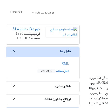
ورود به سامانه
ENGLISH
دوره 13، شماره 51
اردیبهشت 1395
صفحه
159-167
فایل ها
XML
اصل مقاله
271.24 K
عت کنندگی آنها مورد
بررسی و مقایسه قرار گرفت. فیلم های امولسیونی نرم تر از فیلم های شاهد بودند. افزودن اسیدهای چرب به فیلم ثعلب، نفوذپذیری به بخار آب را به طرز معنی داری (05/0>P) بهبود
هم رسانی
تئاریک در غلظت های بالا
سید اولئیک (w/w)10% نسبت به اسید استئاریک (w/w)10% (در تمامی سطوح غلظتی مورد
م ها گردیدند.
ارجاع به این مقاله
 تشکیل شده با