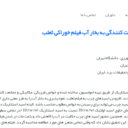
ه
داوران
تماس با ما
ت کنندگی به بخار آب فیلم خوراکی ثعلب
زی ، دانشگاه تهران
هران
حقیقات، یزد، ایران
 شامل (w/w)30 ± 0% اسید اولئیک یا اسید استئاریک از طریق تهیه امولسیون ساخته شده و خواص فیزیکی، مکانیکی و ممان
ید اما مقاومت مکانیکی کاهش پیدا کرد به همین دلیل افزودن (w/w)10% اسید چرب می تواند برای رسیدن به خواص مطلوب مناسب باشد. البته اسید اس
در کاهش نفوذپذیری به بخار آب، موثرتر از اسید اولئیک ظاهر شد اما فیلم های حاوی ا
ادند. همچنین حضور اسید های چرب حلالیت در آب را کاهش داد و باعث مات تر شدن فیل
این تحقیق نشان داد که وقتی تمامی متغیر های مورد مطالعه محاسبه گردد، فیلم های