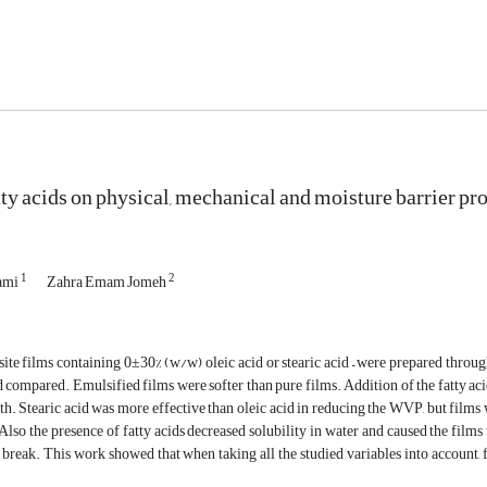
tty acids on physical, mechanical and moisture barrier prop
1
2
ami
Zahra Emam Jomeh
te films containing 0±30% (w/w) oleic acid or stearic acid – were prepared through
 compared. Emulsified films were softer than pure films. Addition of the fatty ac
gth. Stearic acid was more effective than oleic acid in reducing the WVP, but films
. Also the presence of fatty acids decreased solubility in water and caused the film
 break. This work showed that when taking all the studied variables into account,