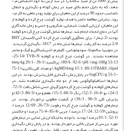
بیش از 1000 تن از صید سالانه
را در
سد ارس به خود اختصاص می­
دهد، که به دلیل حجم بالای صید در زمان کوتاه و نگهداری و انتقال
نامناسب حدود 90 درصد از این ماهیان برای تولید پودر ماهی به کار می­
رود، بنابراین مطالعه حاضر با هدف تولید گوشت چرخ کرده و کوفته از
این ماهیان، ارزیابی کیفیت شیمیایی، میکروبی و حسی و زمان ماندگاری
آن­ها در دمای انجماد انجام شد. تیمارها شامل گوشت چرخ کرده و کوفته
بودند (2 تیمار). برای عمل­آوری گوشت چرخ کرده آنتی اکسیدان
BHT
o
2/0 درصد
به کار رفت. تیمارها شش ماه در
C
18
–
نگهداری گردیدند.
در نمونه­ها سالمونلا، سودوموناس، کلی­فرم، اشریشیاکلی و کپک و مخمر
مشاهده نشدند. در گوشت چرخ کرده و کوفته
TVB-N
(25/14-
53/13
mg/100g
)،
pH
( 92/6
–
89/6)، پراکسید (39/1 -29/1
meq/kg
lipid
)،
TBARS
(89/1
–
67/1
mg
MDA
/kg
) و
تعداد کلی باکتری­ها
(75/1
-53/1
logCFU/g
)
در پایان زمان نگهداری قابل پذیرش بودند. در این
تیمارها استافیلوکوکوس بعد از دو ماه نگهداری مشاهده نشد.
در
تیمارهای کوفته و گوشت چرخ کرده ویژگی­
های حسی
شامل ب
افت (72/3
–
24/3)، بو (10/4
–
52/3)، رنگ (68/3
–
15/3)، طعم و مزه (80/3
–
42/3)
و
پذیرش کلی (90/3
–
39/3)
از کیفیت مطلوبی برخوردار بودند
.
در
تیمارهای کوفته و گوشت چرخ کرده رطوبت (26/73
–
12/69 درصد)،
پروتئین (12/19
–
24/ 17 درصد)، چربی (85/4 -71/4 درصد) و خاکستر
(52
/1
–
01/1 درصد) بودند
. با توجه به این­که ارزش غذایی در تیمارهای
مورد بررسی از میزان بالایی برخوردار بودند، و در پایان زمان نگهداری
ویژگی­های شیمیایی، میکروبی و حسی قابل پذیرش تعیین گردیدند،