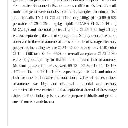
six months. Salmonella, Pseudomonas, coliform, Escherichia coli,
mold, and yeast were not observed in the samples. In minced fish
and fishballs TVB-N (13.53-14.25 mg/100g), pH (6.89-6.92),
peroxide (1.29-1.39
meq/kg lipid
), TBARS (1.67-1.89
mg
MDA/kg
) and the total bacterial counts (1.53-1.75 logCFU/g)
were acceptable at the end of storage time. Staphylococcus was not
observed in these treatments after two months of storage.
Sensory
properties including texture (3.24 - 3.72), odor (3.52 – 4.10), color
(3.15 - 3.68), taste (3.42-3.80), and overall acceptance (3.39-3.90)
were of good quality in fishball and minced fish treatments.
Moisture, protein, fat, and ash were 69.12 - 73.26%, 17.24- 19.12%,
4.71 - 4.85%, and 1.01 - 1.52%, respectively in fishball and minced
fish treatments.
Because the nutritional value of the examined
treatments was high, and chemical, microbial, and sensory
characteristics were determined acceptable at the end of the storage
time, the food industry is advised to prepare fishballs and ground
meat from Abramis brama.