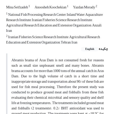
1
1
2
Mina Seifzadeh
Anoosheh Koochekian
Yazdan Morady
1
National Fish Processing Research Center, Inland Water Aquaculture
Research Institute, Iranian Fisheries Science Research Institute,
Agricultural Research Education and Extension Organization, Anzali,
Iran
2
Iranian Fisheries Science Research Institute, Agricultural Research
Education and Extension Organization, Tehran, Iran
چکیده
English
Abramis brama
of Aras Dam is not consumed fresh for reasons
such as small size, unpleasant smell, and many bones. Abramis
brama accounts for more than 1000 tons of the annual catch in Aras
Dam. Due to the high volume of catch in a short time and
inappropriate storage and transportation, about 90% of these fish are
used for fish meal processing. Therefore, the present study was
conducted to produce ground meat and fishballs from these fish,
evaluating their chemical, microbial, and sensory quality and shelf
life at freezing temperatures. The treatments included ground meat
and fishballs (2 treatments). 0.2% BHT antioxidant was used to
o
ground meat production. The treatments were kept at -18
C for