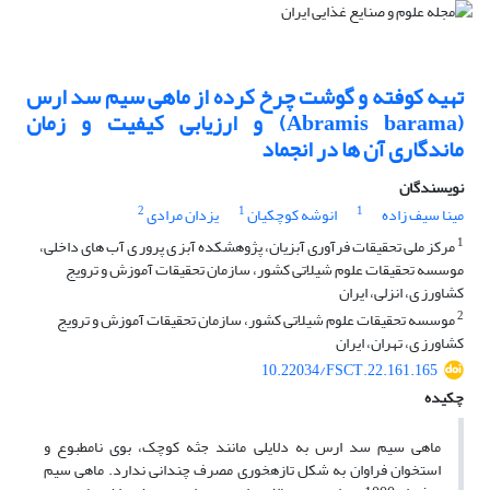
تهیه کوفته و گوشت چرخ کرده از ماهی سیم سد ارس
(Abramis barama) و ارزیابی کیفیت و زمان
ماندگاری آن ها در انجماد
نویسندگان
2
1
1
مینا سیف زاده
انوشه کوچکیان
یزدان مرادی
1
مرکز ملی تحقیقات فرآوری آبزیان، پژوهشکده آبز ی پرور ی آب های داخلی،
موسسه تحقیقات علوم شیلاتی کشور، سازمان تحقیقات آموزش و ترویج
کشاورز ی، انزلی، ایران
2
موسسه تحقیقات علوم شیلاتی کشور، سازمان تحقیقات آموزش و ترویج
کشاورز ی، تهران، ایران
10.22034/FSCT.22.161.165
چکیده
ماهی سیم سد ارس به دلایلی مانند جثه کوچک،
بوی نامطبوع
و
استخوان فراوان به شکل تازه­خوری مصرف چندانی ندارد. ماهی سیم