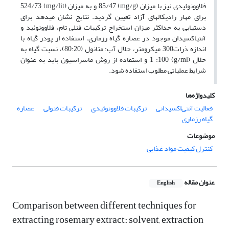
فلاوونوئیدی نیز با میزان (
mg/g
) 85/47 و به میزان (
mg/lit
) 524/73
برای مهار رادیکال­های آزاد تعیین گردید. نتایج نشان می­دهد برای
دستیابی به حداکثر میزان استخراج ترکیبات فنلی تام، فلاوونوئید و
آنتی­اکسیدان موجود در عصاره گیاه رزماری، استفاده از پودر گیاه با
اندازه ذرات300 میکرومتر، حلال آب: متانول (80:20)، نسبت گیاه به
حلال (
g/ml
) 100: 1 و استفاده از روش ماسراسیون باید به عنوان
شرایط عملیاتی مطلوب استفاده شود.
کلیدواژه‌ها
فعالیت آنتی‌اکسیدانی
ترکیبات فلاوونوئیدی
ترکیبات فنولی
عصاره
گیاه رزماری
موضوعات
کنترل کیفیت مواد غذایی
عنوان مقاله
English
Comparison between different techniques for
extracting rosemary extract: solvent, extraction