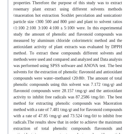
properties, Therefore, the purpose of this study was to extract
rosemary plant extract using different solvents, methods
(maceration, hot extraction, Soxhlet, percolation and sonication),
particle size (300, 500 and 800 μm) and plant to solvent ratios
(1:100, 2:100, 3:100, 4:100 & 5:100) were. In this experimental
study, the amount of phenolic and flavonoid compounds was
measured by aluminum chloride colorimetric method and the
antioxidant activity of plant extracts was evaluated by DPPH
method. To extract these compounds, different solvents and
methods were used and compared and analyzed and Data analysis
was performed using SPSS software and ANOVA test. The best
solvents for the extraction of phenolic, flavonoid and antioxidant
compounds were water-methanol (20:80). The amount of total
phenolic compounds using this solvent was 7.172 (mg/g) and
flavonoid compounds were 28.157 (mg/g) and the antioxidant
activity to inhibit free radicals was 87.2586 (mg/lit). The best
method for extracting phenolic compounds was Maceration
method with a rate of 7.481 (mg/g) and for flavonoid compounds
with a rate of 47.85 (mg/g) and 73.524 (mg/lit) to inhibit free
radicals.The results show that in order to achieve the maximum
extraction of total phenolic compounds, flavonoids and