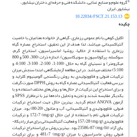
6
گروه علوم و صنایع غذایی، دانشکده فنی و حرفه ای دختران نیشابور،
نیشایور، ایران
10.22034/FSCT.21.153.13
چکیده
اکلیل کوهی با نام عمومی رزماری، گیاهی از خانواده نعناعیان با خاصیت
آنتی­اکسیدانی می­باشد، لذا هدف از این تحقیق، استخراج عصاره گیاه
رزماری با استفاده از حلال­ها، روش­ها (ماسیراسیون، استخراج گرم،
سوکسله، پرکولاسیون و سونیکاسیون)، اندازه ذرات (300، 500 و 800
میکرومتر) و نسبت­های گیاه به حلال (1:100، 2:100، 3:100، 4:100 و
5:100) مختلف می­باشد. در این مطالعه آزمایشگاهی، ابتدا سنجش میزان
ترکیبات فنولی و فلاوونوئیدی به روش رنگ­سنجی آلومینیوم کلراید و
بررسی فعالیت آنتی­اکسیدانی عصاره گیاه به روش
DPPH
صورت گرفت
و برای استخراج این ترکیبات از حلال
ها و روش
های مختلف استفاده و با
یکدیگر مقایسه شدند و تجزیه و تحلیل داده
ها نیز با نرم­افزار
SPSS
و
آزمون
ANOVA
انجام گردید. بهترین حلال جهت استخراج ترکیبات
فنولی، فلاوونوئیدی و آنتی­اکسیدانی، آب و متانول (80:20) بود. میزان
ترکیبات فنولی تام با استفاده از این حلال (
mg/g
) 172/7 و ترکیبات
فلاوونوئیدی (
mg/g
) 157/28 و فعالیت آنتی­اکسیدانی برای مهار رادیکال­
های آزاد (
mg/lit
) 23586/87 بود. بهترین روش برای استخراج ترکیبات
فنولی روش ماسراسیون با میزان (
mg/g
) 481/7 و برای ترکیبات