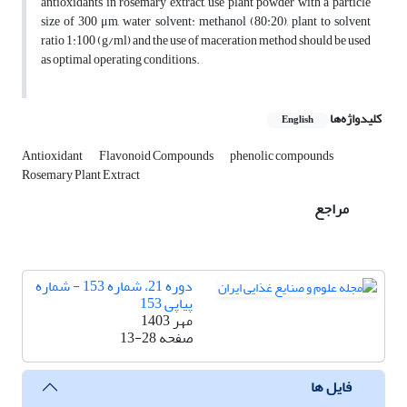
antioxidants in rosemary extract, use plant powder with a particle
size of 300 μm, water solvent: methanol (80:20), plant to solvent
ratio 1:100 (g/ml) and the use of maceration method should be used
as optimal operating conditions.
کلیدواژه‌ها
English
Antioxidant
Flavonoid Compounds
phenolic compounds
Rosemary Plant Extract
مراجع
دوره 21، شماره 153 - شماره
پیاپی 153
مهر 1403
صفحه
13-28
فایل ها