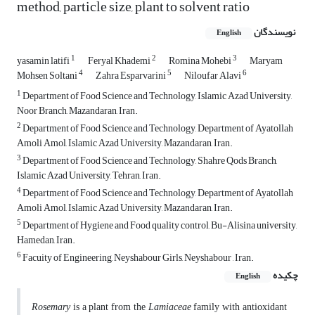
method, particle size, plant to solvent ratio
نویسندگان
English
1
2
3
yasamin latifi
Feryal Khademi
Romina Mohebi
Maryam
4
5
6
Mohsen Soltani
Zahra Esparvarini
Niloufar Alavi
1
Department of Food Science and Technology, Islamic Azad University,
Noor Branch, Mazandaran, Iran.
2
Department of Food Science and Technology, Department of Ayatollah
Amoli Amol, Islamic Azad University, Mazandaran, Iran.
3
Department of Food Science and Technology, Shahre Qods Branch,
Islamic Azad University, Tehran, Iran.
4
Department of Food Science and Technology, Department of Ayatollah
Amoli Amol, Islamic Azad University, Mazandaran, Iran.
5
Department of Hygiene and Food quality control, Bu-Alisina university,
Hamedan, Iran.
6
Facuity of Engineering, Neyshabour Girls, Neyshabour , Iran.
چکیده
English
Rosemary
is a plant from the
Lamiaceae
family with antioxidant