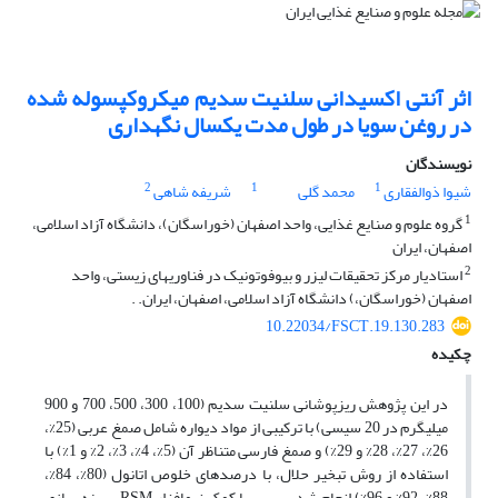
اثر آنتی اکسیدانی سلنیت سدیم میکروکپسوله شده
در روغن سویا در طول مدت یکسال نگهداری
نویسندگان
2
1
1
شیوا ذوالفقاری
محمد گلی
شریفه شاهی
1
گروه علوم و صنایع غذایی، واحد اصفهان (خوراسگان)، دانشگاه آزاد اسلامی،
اصفهان، ایران
2
استادیار مرکز تحقیقات لیزر و بیوفوتونیک در فناوریهای زیستی، واحد
اصفهان (خوراسگان،) دانشگاه آزاد اسلامی، اصفهان، ایران. .
10.22034/FSCT.19.130.283
چکیده
در این پژوهش ریزپوشانی سلنیت ­سدیم (100، 300، 500، 700 و 900
میلی­گرم در 20 سی­سی) با ترکیبی از مواد دیواره شامل صمغ عربی (25%،
26%، 27%، 28% و 29%) و صمغ فارسی متناظر آن (5%، 4%، 3%، 2% و 1%) با
استفاده از روش تبخیر حلال، با درصد‌های خلوص
اتانول (80%، 84%،
88%، 92% و 96%) انجام شد. سپس با کمک نرم­افزار
RSM
، بهینه­ سازی