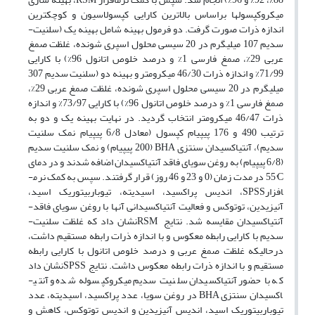
میکروکپسول­ها براساس بالاترین کارایی کپسولاسیون و کوچکترین
اندازه­ ذرات صورت گرفت. دو فرمول بهینه شامل بهینه­ یک (سلنیت­
سدیم 107 میلی­گرم در 20 سی­سی محلول اسپری شونده، غلظت صمغ
عربی 29%، صمغ فارسی 1% و درصد خلوص اتانول 96%) با کارایی
71/99% و اندازه­ ذرات 46/30 میکرومتر و بهینه­ دو (سلنیت ­سدیم 307
میلی­گرم در 20 سی­سی محلول اسپری شونده، غلظت صمغ عربی 29%،
صمغ فارسی 1% و درصد خلوص اتانول 96%) با کارایی 73/97% و اندازه‌
ذرات 46/47 میکرومتر انتخاب گردید. در نهایت بهینه­ یک و دو به
ترتیب 490 و 176 پی­پی­ام کپسول (معادل 6/8 پی­پی­ام نمک سلنیت
سدیم)، آنتی­اکسیدان سنتزی
BHA
(200 پی­پی­ام)
و نمک سلنیت ­سدیم
(6/8 پی­پی­ام) به روغن سویای فاقد آنتی­اکسیدان اضافه شدند و در دمای
C
°
55 در مدت زمان (0 و 23 و 46 روز) قرار گرفتند. سپس به کمک نرم­
افزار
SPSS
، اندیس پراکسید، اسیدیته، تیوباربیتوریک اسید،
آنیزیدین، توتوکس و فعالیت آنتی­اکسیدانی آن­ها با روغن سویای فاقد­
آنتی­اکسیدان مقایسه شد. نتایج
RSM
نشان داد که غلظت سلنیت­
سدیم با کارایی رابطه­ معکوس و با اندازه­ ذرات رابطه مستقیم داشت،
در­حالی­که غلظت صمغ عربی و درصد خلوص اتانول با کارایی رابطه
مستقیم و با اندازه­ ذرات رابطه معکوس داشت. نتایج
SPSS
نشان داد
که با حضور آنتی­اکسیدان سلنیت­ سدیم میکروکپسوله شده و آنتی­
اکسیدان سنتزی
BHA
در روغن سویا، عدد پراکسید، اسیدیته، عدد
تیوباربیتوریک اسید، اندیس آنیزیدین و اندیس توتوکس، کاهش و