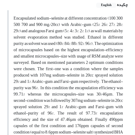
چکیده
English
Encapsulated sodium-selenite at different concentration (100, 300,
500, 700 and 900 mg/20cc) with Arabic-gum (25%, 26%, 27%, 28%,
29%) and analogous Farsi gum (5%, 4%, 3%, 2%, 1%) as wall materials by
solvent evaporation method was studied. Ethanol in different
purity as solvent was used (80%, 84%, 88%, 92%, 96%). The optimization
of microcapsules based on the highest encapsulation-efficiency
and smallest microcapsules-size with usage of RSM analyze were
surveyed. Based on mentioned parameters 2 optimum conditions
were chosen. The first-one was a condition where the samples
produced with 107mg sodium-selenite in 20cc sprayed solution,
29% and 1% Arabic-gum and Farsi-gum respectively. The ethanol-
purity was 96%. In this condition the encapsulation efficiency was
99.71% whereas the microcapsules-size was 30/46µm. The
second-condition was followed by 307mg sodium-selenite in 20cc
sprayed solution, 29% and 1% Arabic-gum and Farsi-gum with
ethanol-purity of 96%. The result of 97.73% encapsulation
efficiency and the size of 47.46µm obtained. Finally 490ppm
capsules of the first condition and 176ppm capsules of second
condition (equal to 8.6ppm sodium-selenite salt), synthesized BHA