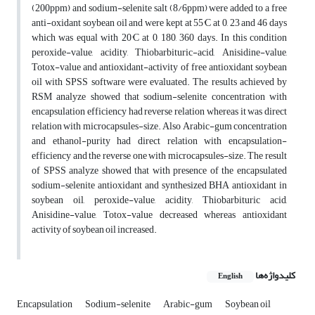
(200ppm) and sodium-selenite salt (8/6ppm) were added to a free
anti-oxidant soybean oil and were kept at 55°C at 0, 23 and 46 days
which was equal with 20°C at 0, 180, 360 days. In this condition
peroxide-value, acidity, Thiobarbituric-acid, Anisidine-value,
Totox-value and antioxidant-activity of free antioxidant soybean
oil with SPSS software were evaluated. The results achieved by
RSM analyze showed that sodium-selenite concentration with
encapsulation efficiency had reverse relation whereas it was direct
relation with microcapsules-size. Also Arabic-gum concentration
and ethanol-purity had direct relation with encapsulation-
efficiency and the reverse one with microcapsules-size. The result
of SPSS analyze showed that with presence of the encapsulated
sodium-selenite antioxidant and synthesized BHA antioxidant in
soybean oil, peroxide-value, acidity, Thiobarbituric acid,
Anisidine-value, Totox-value decreased whereas antioxidant
activity of soybean oil increased
.
کلیدواژه‌ها
English
Encapsulation
Sodium-selenite
Arabic-gum
Soybean oil