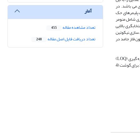
ی می باشد. در
آمار
 پلیمرهای حک
زی شامل منومر
خابگری بالایی
تعداد مشاهده مقاله
455
تفاق افتاد. پلیمر برای خالص سازی نیکوتین
ن فاز جامد در
تعداد دریافت فایل اصل مقاله
248
ه گیری (
LOQ
)
) و 1/89 % الی 5/22 % برای گوشت (4