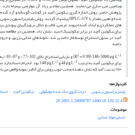
3
ویتامین غنی سازی می نمایند. همچنین مقادیر زیاد آن عوارضی بهمراه دارد. ب
پژوهش حاضر، روش اندازه گیری نیکوتین آمید در گوشت گوساله و آرد گندم 
شده و تعیین مقدار با
HPLC-UV
پیشنهاد گردید. روش پلیمریزاسیون رسوبی بر
های عملکردی و ایجاد کننده پیوند عرضی، قالب و حلال بر ویژگیهای پیوندی بر
آمید در ستون استخراج توسط فاز جامد پر شد، نمونه های غذایی تزریق، و خروج
دامنه
2
-1
μg L
148-5000 (
= 0.99
R
) و بازیابی استخراج بالای 102-77 % و 87-81 % به ترتیب برای گوشت گوساله و آرد گندم بدست آمد. حد آشکارسازی (
-1
-1
برای نیکوتین آمید به ترتیب
μg L
44 و
μg L
148 بود. انحراف استاندارد نسبی داخل-روز و بین-روز در دامنه 2/13 % الی 5/31 % برای آرد (4 =
=
n
) بدست آمد که نشان دهنده صحت خوب روش برای آنالیز نمونه واقعی می با
کلیدواژه‌ها
پلیمریزاسیون رسوبی
ذرات کروی حک شده مولکولی
نیکوتین آمید
استخر
20.1001.1.20088787.1400.18.120.22.4
موضوعات
شیمی مواد غذایی