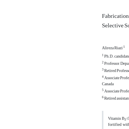
Fabrication
Selective S
1
Alireza Riazi
1
Ph.D. candidate
2
Professor, Depa
3
Retired Profess
4
Associate Profe
Canada
5
Associate Profe
6
Retired assista
Vitamin B
(
3
fortified wi