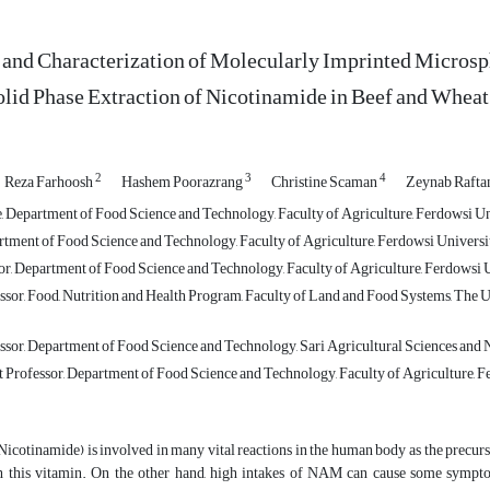
 and Characterization of Molecularly Imprinted Microsph
olid Phase Extraction of Nicotinamide in Beef and Whea
2
3
4
Reza Farhoosh
Hashem Poorazrang
Christine Scaman
Zeynab Rafta
, Department of Food Science and Technology, Faculty of Agriculture, Ferdowsi U
rtment of Food Science and Technology, Faculty of Agriculture, Ferdowsi Univers
or, Department of Food Science and Technology, Faculty of Agriculture, Ferdowsi
ssor, Food, Nutrition and Health Program, Faculty of Land and Food Systems, The U
ssor, Department of Food Science and Technology, Sari Agricultural Sciences and N
nt Professor, Department of Food Science and Technology, Faculty of Agriculture,
Nicotinamide) is involved in many vital reactions in the human body as the prec
th this vitamin. On the other hand, high intakes of NAM can cause some sympto