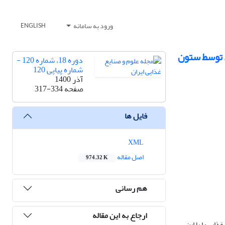
ورود به سامانه
ENGLISH
د توسط ستون
دوره 18، شماره 120 -
شماره پیاپی 120
آذر 1400
صفحه
317-334
فایل ها
XML
اصل مقاله
974.32 K
هم رسانی
ارجاع به این مقاله
ایی را با این