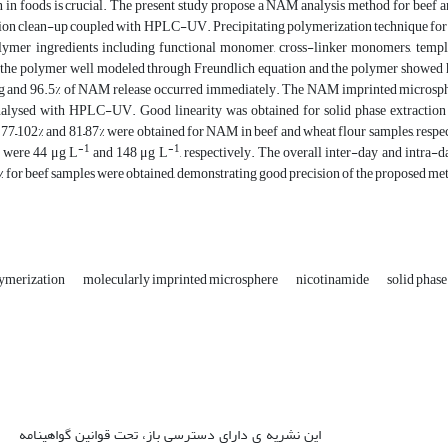
n in foods is crucial. The present study propose a NAM analysis method for beef
tion clean-up coupled with HPLC-UV. Precipitating polymerization technique for
olymer ingredients including functional monomer, cross-linker monomers, templa
 the polymer well modeled through Freundlich equation and the polymer showed hig
and 96.5% of NAM release occurred immediately. The NAM imprinted microspher
nalysed with HPLC-UV. Good linearity was obtained for solid phase extractio
 77–102% and 81–87% were obtained for NAM in beef and wheat flour samples, respec
-1
-1
 were 44 μg L
and 148 μg L
, respectively. The overall inter-day and intra-d
% for beef samples were obtained, demonstrating good precision of the proposed metho
lymerization
molecularly imprinted microsphere
nicotinamide
solid phase
این نشریه ی دارای دسترسی باز، تحت قوانین گواهینامه