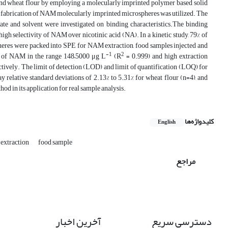
 and wheat flour by employing a molecularly imprinted polymer based solid
 fabrication of NAM molecularly imprinted microspheres was utilized. The
te and solvent were investigated on binding characteristics.The binding
h selectivity of NAM over nicotinic acid (NA). In a kinetic study, 79% of
es were packed into SPE for NAM extraction, food samples injected and
-1
2
n of NAM in the range 148–5000 μg L
(R
= 0.999) and high extraction
tively. The limit of detection (LOD) and limit of quantification (LOQ) for
ay relative standard deviations of 2.13% to 5.31% for wheat flour (n=4), and
d in its application for real sample analysis.
کلیدواژه‌ها
English
 extraction
food sample
مراجع
دسترسی سریع
آخرین اخبار