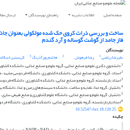
صفحه اصلی
اطلاعات نشریه
راهنمای نویسندگان
ارسال مقال
ساخت و بررسی ذرات کروی حک شده مولکولی بعنوان جاذبی 
فاز جامد از گوشت گوساله و آرد گندم
نویسندگان
3
2
1
علیرضا ریاضی
رضا فرهوش
هاشم پورآذرنگ
کریستین اسکاما
1
دانشجوی دکتری علوم و صنایع غذایی، گروه علوم و صنایع غذایی، دانشکده کشاو
2
استاد، گروه علوم و صنایع غذایی، دانشکده کشاورزی، دانشگاه فردوسی مشهد، م
3
استاد بازنشسته، گروه علوم و صنایع غذایی، دانشکده کشاورزی، دانشگاه فردوس
4
دانشیار، گروه غذا، تغذیه و سلامت، دانشکده سیستم های زمین و غذا، دانشگاه بری
5
دانشیار، گروه علوم و صنایع غذایی، دانشگاه علوم کشاورزی و منابع طبیعی ساری، س
6
استادیاربازنشسته، گروه علوم و صنایع غذایی، دانشکده کشاورزی، دانشگاه فرد
10.52547/fsct.18.120.25
چکیده
ویتامین
B
(نیکوتین آمید) بعنوان پیش ساز
NAD
و
NADP
در بسیاری از واک