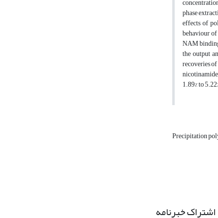
concentratio
phase extrac
effects of p
behaviour of
NAM binding 
the output a
recoveries of
nicotinamide
1.89% to 5.22
Precipitation po
اشتراک خبرنامه