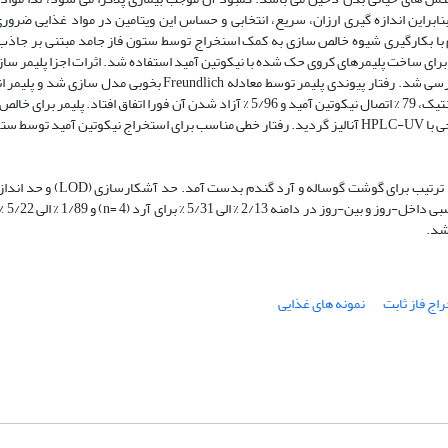
نابراین اندازه گیری ارزان، سریع، انتخابی و حساس این ویتامین در مواد غذایی ضرور
با بکارگیری شیوه خالص سازی به کمک اسنخراج توسط ستون فاز جامد مبتنی بر جاذب
ای ساخت پلیمرهای کروی حک شده با نیکوتین آمید استفاده شد. اثرات اجزا پلیمر سا
رسی شد. رفتار پیوندی پلیمر توسط معادله
Freundlich
بخوبی مدل سازی شد و پلیمر انت
برای نیکوتین آمید در برابر نیکوتینیک اسید، نشان داد. همچنین در مطالعه سینتیک، 79 % اتصال نیکوتین آمید و 5/96 % آزاد شدن آن فورا ا
ی با
HPLC-UV
آنالیز گردید. رفتار خطی مناسب برای استخراج نیکوتین آمید توسط ستو
LOD
) و حد انداز
n
شد.
اج فاز ثابت
نمونه های غذایی