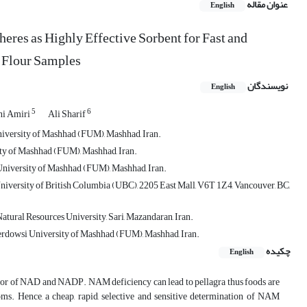
عنوان مقاله
English
eres as Highly Effective Sorbent for Fast and
t Flour Samples
نویسندگان
English
5
6
ni Amiri
Ali Sharif
niversity of Mashhad (FUM), Mashhad, Iran.
ity of Mashhad (FUM), Mashhad, Iran.
 University of Mashhad (FUM), Mashhad, Iran.
niversity of British Columbia (UBC), 2205 East Mall, V6T 1Z4, Vancouver, BC,
atural Resources University, Sari, Mazandaran, Iran.
 Ferdowsi University of Mashhad (FUM), Mashhad, Iran.
چکیده
English
ursor of NAD and NADP. NAM deficiency can lead to pellagra thus foods are
ms. Hence, a cheap, rapid, selective and sensitive determination of NAM