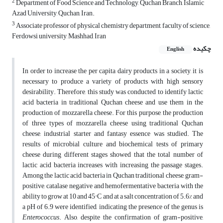
2
Department of Food Science and Technology, Quchan Branch, Islamic
Azad University, Quchan, Iran.
3
Associate professor of physical chemistry department, faculty of science,
Ferdowsi university, Mashhad, Iran
چکیده
English
In order to increase the per capita dairy products in a society, it is
necessary to produce a variety of products with high sensory
desirability. Therefore, this study was conducted to identify lactic
acid bacteria in traditional Quchan cheese and use them in the
production of mozzarella cheese. For this purpose, the production
of three types of mozzarella cheese using traditional Quchan
cheese, industrial starter and fantasy essence was studied. The
results of microbial culture and biochemical tests of primary
cheese during different stages showed that the total number of
lactic acid bacteria increases with increasing the passage stages.
Among the lactic acid bacteria in Quchan traditional cheese, gram-
positive, catalase negative and hemofermentative bacteria with the
ability to grow at 10 and 45° C and at a salt concentration of 5.6% and
a pH of 6.9 were identified, indicating the presence of the genus is
Enterococcus
. Also, despite the confirmation of gram-positive,