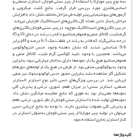
سه نوع پنیر موزارلا با استفاده از پنیر سنتی قوچان، استا
ر
تر صنعتی و
اسانس
‌فانتزی
مورد بررسی قرار گرفت. نتایج کشت میکروبی و
آزمون‌های بیوشیمیایی پنیر اولیه طی مراحل مختلف نشان داد با افزایش
مراحل پاساژ دادن تعداد کل باکتری‌های اسیدلاکتیک افزایش می‌یابد.
در بین باکتری‌های اسیدلاکتیک مو
ج
ود در پنیر سنتی قوچان باکتری‌های
گرم مثبت، کاتالاز منفی و هموفرمنتانتیو با قدرت رشد در دمای 10 و 45
درجه سانتی‌گراد که قادر به رشد در غلظت نمک 6/5 درصد و
pH
برابر
9/6 شناسایی شدند که نشان دهنده وجود جنس انتروکوکوس
می‌باشد. همچنین با وجود تایید کوکسی گرم مثبت، کاتالاز منفی و
هموفرمنتاتیو هیچ یک از نمونه‌ها دارای ساختار چهارتایی نبود بنابراین
وجود پدیوکوکوس منتفی بود. از طرفی در هیچ یک از لوله‌های دورهام
تشکیل گاز مشاهده نشد بنابراین حضور جنس لوکونوستوک نیز منفی
ارزیابی شد. در بررسی ویژ‌گی‌های حسی تاثیر نوع استارتر (استارتر
صنعتی، استارتر سنتی) بر میزان طعم، شوری، ترشی و پذیرش کلی
نمونه‌ها معنی‌دار بود به طوری که نتایج مقایسه میانگین نشان داد
نمونه‌های تولید شده با استارتر سنتی قوچان از نظر شوری، ترشی، طعم
و پذیرش کلی مقبولت بیشتری دارند. با توجه به نتایج ارزیابی حسی
می‌توان در تولید پنیر موزارلا از پنیر سنتی قوچان به‌عنوان استارتر در
کنار استارتر تجاری استفاده نمود
کلیدواژه‌ها