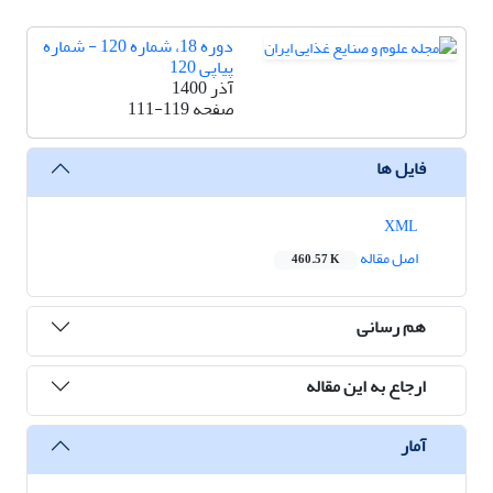
دوره 18، شماره 120 - شماره
پیاپی 120
آذر 1400
صفحه
111-119
فایل ها
XML
اصل مقاله
460.57 K
هم رسانی
ارجاع به این مقاله
آمار