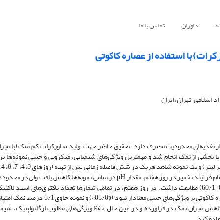
ه
داوران
تماس با ما
ات) با استفاده از عصاره کاکوتی
اسلامی، تهران، ایران
4) بود، اسیدیته فرآورده ها نیز افزایش یافت ولی با مقدار استاندارد (045/0-60/1) مطابقت داشت. در روز هفتم، در تمامی تیمارها تعداد باکتری‌ها
معنادار افزایش یافت (05/0p>) و در اکثر تیمارها قارچی وجود نداشت. اثر عصاره کاکوتی بر ویژ
یش ماندگاری و کاهش میزان نمک در فراورده و در عین حال حفظ ویژگی‌های مطلوب ارگانولپتیک، شی