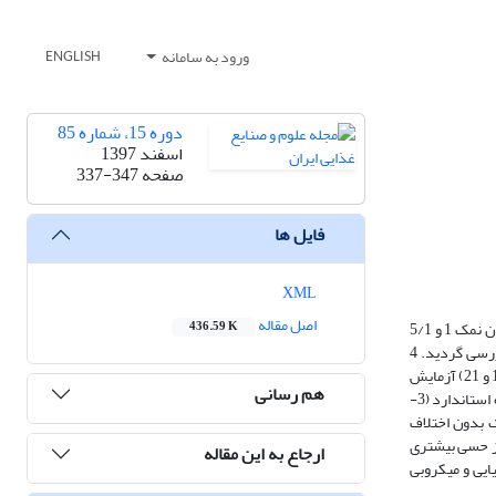
ورود به سامانه
ENGLISH
دوره 15، شماره 85
اسفند 1397
صفحه
337-347
فایل ها
XML
اصل مقاله
ساورکرات یک محصول غذایی تخمیری است که به علت محتوای نمک زیاد، از نظر تغذیه‌ای محدودیت مصرف دارد. تحقیق حاضر جهت تولید ساورکرات کم نمک (با میزان نمک 1 و 5/1
436.59 K
درصد) با طول عمر نگهداری مناسب، از طریق جایگزینی عصاره اتانولی کاکوتی با بخشی از نمک انجام شد و مهمترین ویژگی‌های شیمیایی، میکروبی و حسی نمونه‌ها بررسی گردید. 4
نمونه حاوی غلظت‌های مختلف نمک (1 و 5/1 درصد) و عصاره کاکوتی (2 و 4 گرم بر لیتر) و یک نمونه شاهد هریک در شش فاصله زمانی پس از تهیه (روزهای 0، 4، 7، 8، 14 و 21) آزمایش
هم رسانی
شدند و با احتساب سه تکرار در مجموع 90 تیمار مورد بررسی قرار گرفت. با اتمام فرآیند تخمیر در روز هفتم، مقدار pH در تمامی نمونه‌ها کاهش یافت ولی در محدوده استاندارد (3-
ی اسید لاکتیک بدون اختلاف
گی‌های حسی معنادار نبود (05/0p>) و نمونه حاوی 5/1 درصد نمک امتیاز حسی بیشتری
ارجاع به این مقاله
میایی و میکروبی