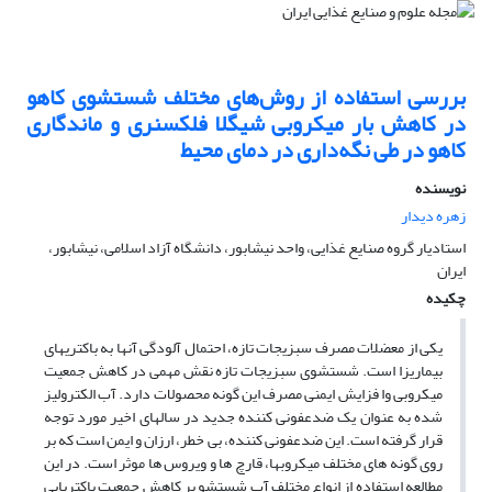
بررسی استفاده از روش‌های مختلف شستشوی کاهو
در کاهش بار میکروبی شیگلا فلکسنری و ماندگاری
کاهو در طی نگه‌داری در دمای محیط
نویسنده
زهره دیدار
استادیار گروه صنایع غذایی، واحد نیشابور، دانشگاه آزاد اسلامی، نیشابور،
ایران
چکیده
یکی از معضلات مصرف سبزیجات تازه، احتمال آلودگی آنها به باکتریهای
بیماریزا است. شستشوی سبزیجات تازه نقش مهمی در کاهش جمعیت
میکروبی وا فزایش ایمنی مصرف این گونه محصولات دارد. آب الکترولیز
شده به عنوان یک ضدعفونی کننده جدید در سالهای اخیر مورد توجه
قرار گرفته است. این ضدعفونی کننده، بی خطر، ارزان و ایمن است که بر
روی گونه های مختلف میکروبها، قارچ ها و ویروس ها موثر است. در این
مطالعه استفاده از انواع مختلف آب شستشو بر کاهش جمعیت باکتریایی