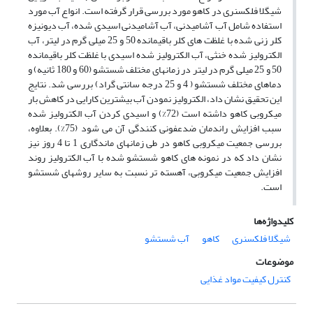
شیگلا فلکسنری در کاهو مورد بررسی قرار گرفته است. انواع آب مورد
استفاده شامل آب آشامیدنی، آب آشامیدنی اسیدی شده، آب دیونیزه
کلر زنی شده با غلظت های کلر باقیمانده 50 و 25 میلی گرم در لیتر، آب
الکترولیز شده خنثی، آب الکترولیز شده اسیدی با غلظت کلر باقیمانده
50 و 25 میلی گرم در لیتر در زمانهای مختلف شستشو (60 و 180 ثانیه) و
دماهای مختلف شستشو ( 4 و 25 درجه سانتی گراد) بررسی شد. نتایج
این تحقیق نشان داد، الکترولیز نمودن آب بیشترین کارایی در کاهش بار
میکروبی کاهو داشته است (72%) و اسیدی کردن آب الکترولیز شده
سبب افزایش راندمان ضدعفونی کنندگی آن می شود (75%). بعلاوه،
بررسی جمعیت میکروبی کاهو در طی زمانهای ماندگاری 1 تا 4 روز نیز
نشان داد که در نمونه های کاهو شستشو شده با آب الکترولیز روند
افزایش جمعیت میکروبی، آهسته تر نسبت به سایر روشهای شستشو
است.
کلیدواژه‌ها
شیگلا فلکسنری
کاهو
آب شستشو
موضوعات
کنترل کیفیت مواد غذایی