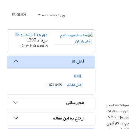
ورود به سامانه
ENGLISH
دوره 15، شماره 78
مرداد 1397
صفحه
155-166
فایل ها
XML
اصل مقاله
824.84 K
هم رسانی
محصولات مناسب
این ماده
اثرات
صد بر اساس وزن خشک
ارجاع به این مقاله
ج، به کارگیری