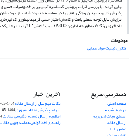
کنسانتره پروتئین آب پنیر تا سطح 1.5% بر اساس وزن خشک فرمولاسیون، به دلیل تأثیرگذاری در ایجاد ساختار بافتی مناسب می
نهایی گردد. با بررسی اثرات پروتئین کنسانتره آب پنیر بر خصوصیات حسی و بافتی محصول مشخص گردی
پذیرش کلی و همچنین ویژگی بافتی را در مقایسه با نمونه شاهد از خود نشان داد. 
افزایش قابل توجه سفتی بافت و کاهش امتیاز حسی گردید به­طوری که تیره
ترین
*
داد افزودن
WPC
به
طور معناداری
(P<0.05)
سبب کاهش
L
گردید درحالی
که ت
موضوعات
کنترل کیفیت مواد غذایی
دسترسی سریع
آخرین اخبار
صفحه اصلی
نکات مهم قبل از ارسال مقاله
1404-05-08
درباره نشریه
شرایط پذیرش مقالات مروری
1404-05-08
اعضای هیات تحریریه
اطلاعیه ارسال نسخه انگلیسی مقالات
-08
ارسال مقاله
راهنمای اخذ گواهی همانندجویی مقالات
تماس با ما
نقشه سایت