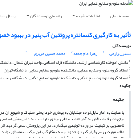
صفحه اصلی
اطلاعات نشریه
راهنمای نویسندگان
ارسال مقال
تأثیر به کارگیری کنسانتره پروتئین آب پنیر در بهبود خص
نویسندگان
3
2
1
نسترن زارعی
زهرا امام جمعه
محمد حسین عزیزی
1
دانش آموخته کارشناسی ارشد، دانشگاه آزاد اسلامی، واحد تهران شمال، دانشکده
2
استاد گروه علوم و صنایع غذایی، دانشکده علوم و صنایع غذایی، دانشگاه تهران
3
استاد گروه علوم و صنایع غذایی، دانشکده علوم و صنایع غذایی، دانشگاه تربیت
چکیده
چکیده
با عنایت به آمار قابل
توجه مبتلایان به بیماری خود ایمنی سلیاک و شیوع آن در
برای مصرف مبتلایان به آناز اهمیت بالایی برخوردار است.به دلیل نقش اساسی
نامطلوبی بر کیفیت فراورده تولیدی می­گذارد
. در این پژوهش سعی گردید اثر ا
مافینموردبررسی قرار گیرد و حدود بهینه به
کارگیریاین ترکیب به
منظور تولید 