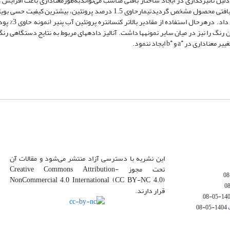
تواندبه
طورمعناداری باعث افزایش
دتیمارحاوی 1.5 درصد پروتئین، بیشترین کیفیت حسی
بوی
درهرحال استفاده از مقادیر بالاتر کنسانتره پروتئین آب پنیر (نمونه حاوی 3% پودر
 رنگ را نیز در میان سایر نمونه­ها داشت. آنالیز داده­های مربوط به نتایج دستگاهی رن
*
*
غییر معناداری در
a
و
b
ایجاد ننمود.
این نشریه با دسترسی آزاد منتشر می‌شود و مقالات آن
تحت مجوز Creative Commons Attribution-
NonCommercial 4.0 International (CC BY-NC 4.0)
قرار دارند.
1404-05
1404-05-08