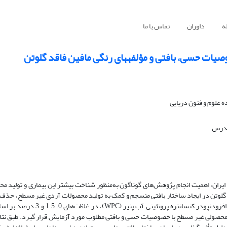
ه
داوران
تماس با ما
وصیات حسی، بافتی و مؤلفههای رنگی مافین فاقد گلوتن
 علوم و فنون دریایی
 مدرس
 ایران، اهمیت انجام پژوهش
های گوناگون به
منظور شناخت بیشتر این بیماری و تولید 
 گلوتن در ایجاد ساختار بافتی منسجم و کمک به تولید محصولات آردی غیر مسطح، حذف 
فزودن
پودر کنسانتره پروتئینی آب پنیر (
WPC
)،
در غلظت
های 0، 1.5 و 3 در
محصولی غیر مسطح با خصوصیات حسی و بافتی مطلوب مورد آزمایش قرار گیرد. طبق نتای