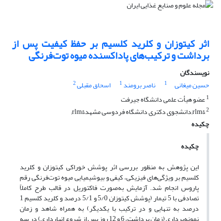
اثر کیتوزان و کلرید کلسیم بر حفظ کیفیت پس از
برداشت و ترکیب‌های پاداکسنده میوه توت‌فرنگی
نویسندگان
2
1
1
حسین میغانی
ناصر برومند
اسحاق مقبلی
1
عضو هیأت علمی دانشگاه جیرفت
2
&rlm;دانشجوی دکتری دانشگاه فردوسی مشهد&rlm;
چکیده
چکیده
این پژوهش به منظور بررسی اثر پوشش خوراکی کیتوزان و کلرید
کلسیم بر ویژگی‌های فیزیکی، کیفی و بیوشیمیایی میوه توت‌فرنگی رقم
پاروس انجام شد. آزمایش به‌صورت فاکتوریل در قالب طرح کاملاً
تصادفی با 5 تیمار (پوشش کیتوزان 5/0 و 5/1 درصد و کلرید کلسیم 1
درصد به تنهایی و در ترکیب با یکدیگر) به همراه شاهد و زمان
نمونه‌برداری (زمان برداشت، 6 و 12 روز پس از شروع انبارداری) در سه