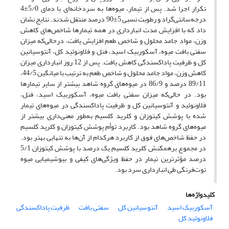
تکرار اجرا شد. پس از تیمار، میوه‌ها به سردخانه‌ای با دمای 5/0±4
درجه‌سانتی‌گراد و رطوبت نسبی 5±90 درصد منتقل شدند. نتایج نشان
داد که با افزایش مدت انبارداری در همه تیمارها شاخص‌های کاهش
وزن‌، مواد جامد محلول و شاخص طعم افزایش یافت، درحالی‌که میزان
سفتی بافت میوه، آسکوربیک اسید، فنل و فلاونوئید کل، آنتوسیانین
کل و ظرفیت پاداکسندگی کاهش یافت. پس از 12 روز انبارداری میزان
کاهش وزن‌، مواد جامد محلول و شاخص طعم به ترتیب با میانگین 44/5،
89/11 درصد و 86/9 در میوه‌های گروه شاهد بیشتر از سایر تیمارها
بود. در حالی‌که میزان سفتی بافت میوه، آسکوربیک اسید، فنل،
فلاونوئید و آنتوسیانین کل و ظرفیت پاداکسندگی در میوه‌های تیمار
شده با پوشش کیتوزان و کلرید کلسیم به‌طور معنی‌داری بیشتر از
میوه‌های گروه شاهد بود. کاربرد توأم پوشش کیتوزان و کلرید کلسیم
در حفظ شاخص‌های فوق از کاربرد هرکدام از آن‌ها به تنهایی بهتر بود.
در مجموع برهمکنش کلرید کلسیم یک درصد با پوشش کیتوزان 5/1
درصد مؤثرترین تیمار در حفظ ویژگی‌های کیفی و بیوشیمیایی میوه
توت‌فرنگی طی انبارداری سرد بود.
کلیدواژه‌ها
آسکوربیک اسید
آنتوسیانین کل
سفتی بافت
ظرفیت پاداکسندگی
فلاونوئید کل