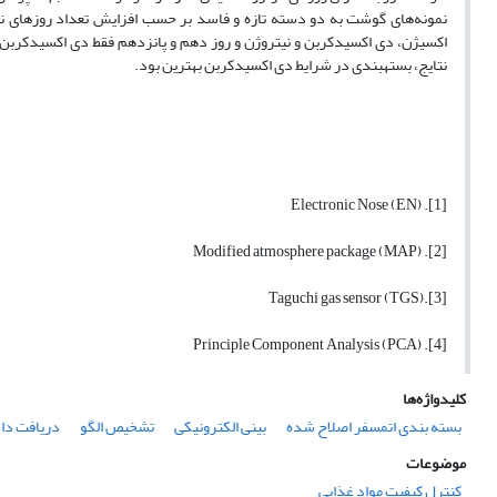
نمونه‌های گوشت به دو دسته تازه و فاسد بر حسب افزایش تعداد روزهای نگهد
اکسیژن، دی اکسیدکربن و نیتروژن و روز دهم و پانزدهم فقط دی اکسیدکربن تا
نتایج، بسته­بندی در شرایط دی اکسیدکربن بهترین بود.
[1]. Electronic Nose (EN)
[2]. Modified atmosphere package (MAP)
[3].Taguchi gas sensor (TGS)
[4]. Principle Component Analysis (PCA)
کلیدواژه‌ها
بسته بندی اتمسفر اصلاح شده
بینی الکترونیکی
تشخیص الگو
دریافت داد
موضوعات
کنترل کیفیت مواد غذایی