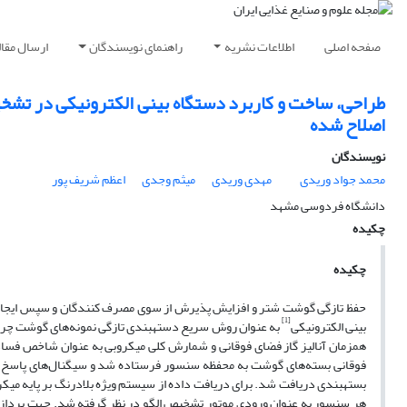
صفحه اصلی
اطلاعات نشریه
راهنمای نویسندگان
ارسال مقال
طراحی، ساخت و کاربرد دستگاه بینی الکترونیکی در تش
اصلاح شده
نویسندگان
محمد جواد وریدی
مهدی وریدی
میثم وجدی
اعظم شریف پور
دانشگاه فردوسی مشهد
چکیده
چکیده
حفظ تازگی گوشت شتر و افزایش پذیرش از سوی مصرف کنندگان و سپس ایجاد 
[1]
بینی الکترونیکی
به عنوان روش سریع دسته­بندی تازگی نمونه‌های گوشت چرخ شده شتر طی 20 روز نگهداری برودتی و در شرایط بست
همزمان آنالیز گاز فضای فوقانی و شمارش کلی میکروبی به عنوان شاخص فساد
فوقانی بسته‌های گوشت به محفظه سنسور فرستاده شد و سیگنال‌های پاسخ 
بسته­بندی دریافت شد. برای دریافت داده از سیستم ویژه بلادرنگ بر پایه میکرو
هر سنسور به عنوان ورودی موتور تشخیص الگو در نظر گرفته شد. جهت پردازش