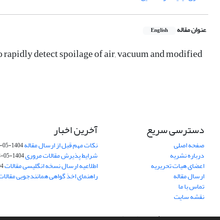
عنوان مقاله
English
 rapidly detect spoilage of air, vacuum and modified
دسترسی سریع
آخرین اخبار
صفحه اصلی
نکات مهم قبل از ارسال مقاله
1404-05-08
درباره نشریه
شرایط پذیرش مقالات مروری
1404-05-08
اعضای هیات تحریریه
اطلاعیه ارسال نسخه انگلیسی مقالات
-08
ارسال مقاله
راهنمای اخذ گواهی همانندجویی مقالات
تماس با ما
نقشه سایت
سامانه مدیریت نشریات علمی.
طراحی و پیاده سازی از
سیناوب