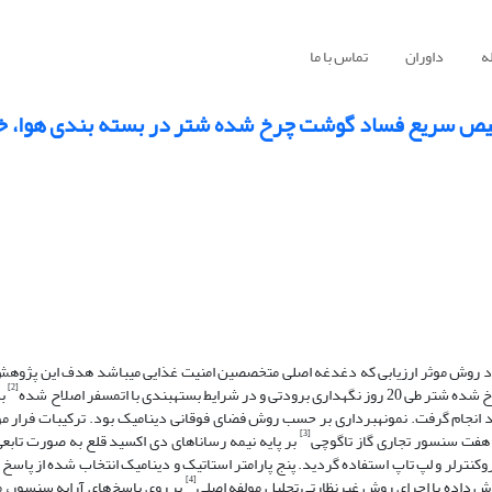
ه
داوران
تماس با ما
خیص سریع فساد گوشت چرخ شده شتر در بسته بندی هوا، خلا
روش موثر ارزیابی که دغدغه اصلی متخصصین امنیت غذایی می­باشد هدف این پژوهش
[2]
ه­بندی با اتمسفر اصلاح شده
به
 انجام گرفت. نمونه­برداری بر حسب روش فضای فوقانی دینامیک بود. ترکیبات فرار 
[3]
هفت سنسور تجاری گاز تاگوچی
بر پایه نیمه رساناهای دی اکسید قلع به صورت تابعی 
کنترلر و لپ تاپ استفاده گردید. پنج پارامتر استاتیک و دینامیک انتخاب شده از پاسخ 
[4]
 داده با اجرای روش غیرنظارتی تحلیل مولفه اصلی
بر روی پاسخ‌های آرایه سنسور