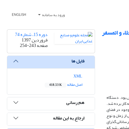
ورود به سامانه
ENGLISH
ء و اتمسفر
دوره 15، شماره 74
فروردین 1397
صفحه
254-243
فایل ها
XML
اصل مقاله
418.53 K
 بود. دستگاه
هم رسانی
 کار برده شد.
موجود در فضای
از زمان و نوع
ارجاع به این مقاله
رسانائی گذرای
، مشخص شد که