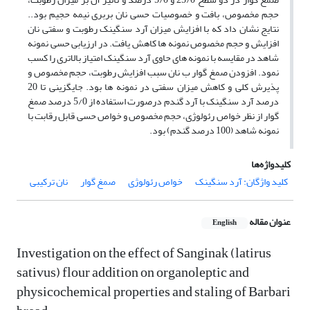
حجم مخصوص، بافت و خصوصیات حسی نان بربری نیمه حجیم بود..
نتایج نشان داد که با افزایش میزان آرد سنگینک رطوبت و سفتی نان
افزایش و حجم مخصوص نمونه ها کاهش یافت. در ارزیابی حسی نمونه
شاهد در مقایسه با نمونه های حاوی آرد سنگینک امتیاز بالاتری را کسب
نمود. افزودن صمغ گوار ب نان سبب افزایش رطوبت، حجم مخصوص و
پذیرش کلی و کاهش میزان سفتی در نمونه ها بود. جایگزینی تا 20
درصد آرد سنگینک با آرد گندم درصورت استفاده از 5/0 درصد صمغ
گوار از نظر خواص رئولوژی، حجم مخصوص و خواص حسی قابل رقابت با
نمونه شاهد (100 درصد گندم) بود.
کلیدواژه‌ها
کلید واژگان: آرد سنگینک
خواص رئولوژی
صمغ گوار
نان ترکیبی
عنوان مقاله
English
Investigation on the effect of Sanginak (latirus
sativus) flour addition on organoleptic and
physicochemical properties and staling of Barbari