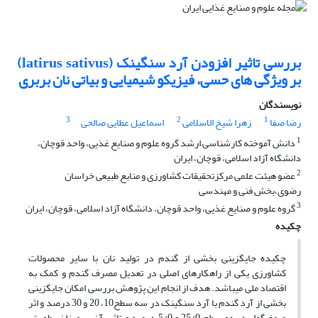
بررسی تاثیر افزودن آرد سنگینک (latirus sativus)
بر ویژگی های حسی، فیزیکو شیمیایی و بیاتی نان بربری
نویسندگان
3
2
1
رضا صفا
زهرا شیخ الاسلامی
اسماعیل عطایی صالحی
1
دانش آموخته کارشناسی ارشد گروه علوم و صنایع غذیی، واحد قوچان،
دانشگاه آزاد اسلامی، قوچان، ایران
2
عضو هیئت علمی مرکزتحقیقات کشاورزی و منابع طبیعی خراسان
رضوی،بخش فنی و مهندسی
3
گروه علوم و صنایع غذیی، واحد قوچان، دانشگاه آزاد اسلامی، قوچان، ایران
چکیده
چکیده جایگزینی بخشی از گندم در تولید نان با سایر محصولات
کشاورزی یکی از راهکارهای اصلی در تعدیل مصرف گندم و کمک به
اقتصاد ملی می‏باشد. هدف از انجام این پژوهش بررسی امکان جایگزینی
بخشی از آرد گندم با آرد سنگینک در سه سطح10، 20 و 30 درصد و اثر
صمغ گوار در دو سطح 25/0 و 5/0 درصد و تاثیر آن بر میزان رطوبت،