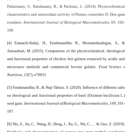
Palanisamy, S., Kandasamy, R., & Pachuau, L. (2014). Physicochemical
characteristics and antioxidant activity of Prunus cerasoides D. Don gum
International Journal of Biological Macromolecules
69
exudates.
,
, 192-
199.
[4] Esmaeili‐Kaliji, H., Farahmandfar, R., Motamedzadegan, A., &
Asnaashari, M. (2025). Comparison of the physicochemical, rheological
and functional properties of chicken feet gelatin extracted by acidic and
Food Science &
microwave methods and commercial bovine gelatin.
Nutrition
13
,
(7), e70651.
[5] Farahmandfar, R., & Naji-Tabasi, S. (2020). Influence of different salts
on rheological and functional properties of basil (Ocimum bacilicum L.)
International Journal of Biological Macromolecules
149
seed gum.
,
, 101-
107.
[6] Shi, Z., Jia, C., Wang, D., Deng, J., Xu, G., Wu, C., ... & Guo, Z. (2019).
Synthesis and characterization of porous tree gum grafted copolymer