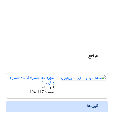
مراجع
دوره 23، شماره 173 - شماره
پیاپی 173
تیر 1405
صفحه
104-117
فایل ها