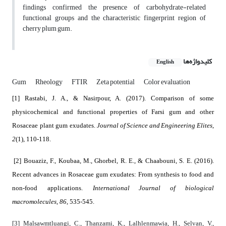
findings confirmed the presence of carbohydrate-related
functional groups and the characteristic fingerprint region of
cherry plum gum.
کلیدواژه‌ها
English
Gum
Rheology
FTIR
Zeta potential
Color evaluation
[1] Rastabi, J. A., & Nasirpour, A. (2017). Comparison of some
physicochemical and functional properties of Farsi gum and other
Journal of Science and Engineering Elites
Rosaceae plant gum exudates.
,
2
(1), 110-118.
[2] Bouaziz, F., Koubaa, M., Ghorbel, R. E., & Chaabouni, S. E. (2016).
Recent advances in Rosaceae gum exudates: From synthesis to food and
International Journal of biological
non-food applications.
macromolecules
86
,
, 535-545.
[3] Malsawmtluangi, C., Thanzami, K., Lalhlenmawia, H., Selvan, V.,