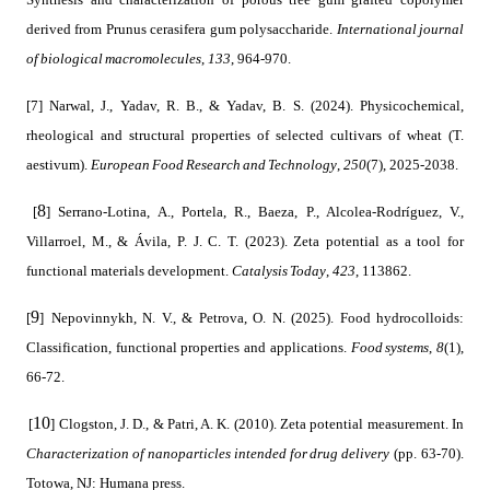
International journal
derived from Prunus cerasifera gum polysaccharide.
of biological macromolecules
133
,
, 964-970.
[7] Narwal, J., Yadav, R. B., & Yadav, B. S. (2024). Physicochemical,
rheological and structural properties of selected cultivars of wheat (T.
European Food Research and Technology
250
aestivum).
,
(7), 2025-2038.
8
[
] Serrano-Lotina, A., Portela, R., Baeza, P., Alcolea-Rodríguez, V.,
Villarroel, M., & Ávila, P. J. C. T. (2023). Zeta potential as a tool for
Catalysis Today
423
functional materials development.
,
, 113862.
9
[
]
Nepovinnykh, N. V., & Petrova, O. N. (2025). Food hydrocolloids:
Food systems
8
Classification, functional properties and applications.
,
(1),
66-72.
10
[
] Clogston, J. D., & Patri, A. K. (2010). Zeta potential measurement. In
Characterization of nanoparticles intended for drug delivery
(pp. 63-70).
Totowa, NJ: Humana press.