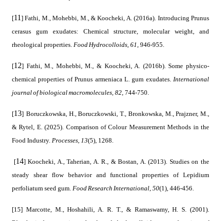
11
[
] Fathi, M., Mohebbi, M., & Koocheki, A. (2016a). Introducing Prunus
cerasus gum exudates: Chemical structure, molecular weight, and
Food Hydrocolloids
61
rheological properties.
,
, 946-955.
12
[
] Fathi, M., Mohebbi, M., & Koocheki, A. (2016b). Some physico-
International
chemical properties of Prunus armeniaca L. gum exudates.
journal of biological macromolecules
82
,
, 744-750.
13
[
]
Boruczkowska, H., Boruczkowski, T., Bronkowska, M., Prajzner, M.,
& Rytel, E. (2025). Comparison of Colour Measurement Methods in the
Processes
13
Food Industry.
,
(5), 1268.
14
[
] Koocheki, A., Taherian, A. R., & Bostan, A. (2013). Studies on the
steady shear flow behavior and functional properties of Lepidium
Food Research International
50
perfoliatum seed gum.
,
(1), 446-456.
[15] Marcotte, M., Hoshahili, A. R. T., & Ramaswamy, H. S. (2001).