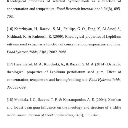
Rheological properties of selected hydrocolloids as a function of
Food Research International
34
concentration and temperature.
,
(8), 695-
703.
[16] Karazhiyan, H., Razavi, S. M., Phillips, G. O., Fang, Y., Al-Assaf, S.,
Nishinari, K., & Farhoosh, R. (2009). Rheological properties of Lepidium
sativum seed extract as a function of concentration, temperature and time.
Food hydrocolloids
23
,
(8), 2062-2068.
[17] Hesarinejad, M. A., Koocheki, A., & Razavi, S. M. A. (2014). Dynamic
rheological properties of Lepidium perfoliatum seed gum: Effect of
Food Hydrocolloids
concentration, temperature and heating/cooling rate.
,
35
, 583-589.
[18] Mandala, I. G., Savvas, T. P., & Kostaropoulos, A. E. (2004). Xanthan
and locust bean gum influence on the rheology and structure of a white
Journal of Food Engineering
64
model-sauce.
,
(3), 335-342.