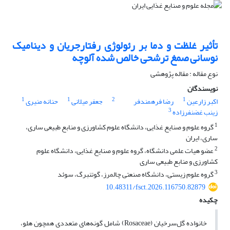
تأثیر غلظت و دما بر رئولوژی رفتارجریان و دینامیک
نوسانی صمغ ترشحی خالص شده آلوچه
نوع مقاله : مقاله پژوهشی
نویسندگان
1
1
2
1
اکبر زارعین
رضا فرهمندفر
جعفر میلانی
حنانه منیری
3
زینب غضنفرزاده
1
گروه علوم و صنایع غذایی، دانشگاه علوم کشاورزی و منابع طبیعی ساری،
ساری، ایران
2
عضو هیات علمی دانشگاه، گروه علوم و صنایع غذایی، دانشگاه علوم
کشاورزی و منابع طبیعی ساری
3
گروه علوم زیستی، دانشگاه صنعتی چالمرز، گوتنبرگ، سوئد
10.48311/fsct.2026.116750.82879
چکیده
خانواده گل‌سرخیان (Rosaceae) شامل گونه‌های متعددی همچون هلو،