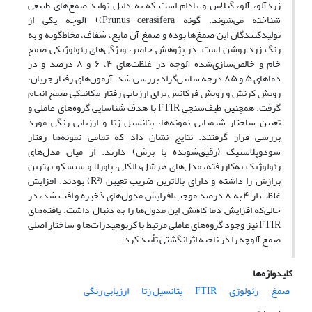
زردآلو، آلو، گیلاس و بادام است که به دلیل تولید صمغ‌های طبیعی
شناخته می‌شوند. گونه Prunus cerasifera)) آلوچه یکی از
تولیدکنندگان این صمغ‌ها بوده و صمغ آن مایع، شفاف، مخاط‌گونه و به
رنگ زرد روشن است. در پژوهش حاضر، ویژگی‌های رئولوژیکی صمغ
خام و خالص‌سازی‌شده آلوچه در غلظت‌های ۴، ۶ و ۸ درصد و در
دماهای ۵ و ۸۵ درجه سانتی‌گراد بررسی شد. آزمون‌های رفتار جریان،
روبش کرنش و روبش فرکانس برای ارزیابی رفتار مکانیکی صمغ انجام
گرفت. همچنین طیف‌سنجی FTIR با هدف شناسایی گروه‌های عاملی و
تعیین ساختار شیمیایی نمونه‌ها، پتانسیل زتا و ارزیابی رنگی مورد
بررسی قرار گرفتند. نتایج نشان داد که تمامی نمونه‌ها رفتار
سودوپلاستیک (‌رقیق‌شونده با برش) دارند. از میان مدل‌های
رئولوژیک به‌کاررفته، مدل‌های هرشل–بالکلی، پاورلا و سیسکو بهترین
برازش را داشته و دارای بالاترین ضریب تعیین (R²) بودند. افزایش
غلظت از ۴ به ۸ درصد موجب افزایش مدول‌های ذخیره و افت شد، در
حالی‌که افزایش دما کاهش این مدول‌ها را به دنبال داشت. یافته‌های
FTIR نیز وجود گروه‌های عاملی مرتبط با کربوهیدرات‌ها و ساختار اصلی
صمغ آلوچه را در ناحیه اثرانگشتی تأیید کرد.
کلیدواژه‌ها
صمغ
رئولوژی
FTIR
پتانسیل زتا
ارزیابی رنگی