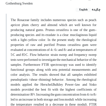
Gothenburg, Sweden
چکیده
English
The Rosaceae family includes numerous species such as peach,
apricot, plum, cherry, and almond, which are well known for
producing natural gums. Prunus cerasifera is one of the gum-
producing species, and its exudate is a clear, mucilaginous liquid
with a light-yellow color. In the present study, the rheological
properties of raw and purified Prunus cerasifera gum were
evaluated at concentrations of 4%, 6%, and 8% and at temperatures of
5°C and 85°C. Flow behavior, strain sweep, and frequency sweep
tests were performed to investigate the mechanical behavior of the
samples. Furthermore, FTIR spectroscopy was used to identify
functional groups, along with zeta potential measurements and
color analysis. The results showed that all samples exhibited
pseudoplastic (shear-thinning) behavior. Among the rheological
models applied, the Herschel–Bulkley, Power-law, and Sisko
models provided the best fit with the highest coefficients of
determination (R²). Increasing the gum concentration from 4% to 8%
led to an increase in both storage and loss moduli, while increasing
the temperature resulted in a decrease in these moduli. FTIR