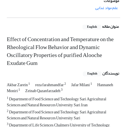
موضوعات
علم مواد غذایی
عنوان مقاله
English
Effect of Concentration and Temperature on the
Rheological Flow Behavior and Dynamic
Oscillatory Properties of purified Alooche
Exudate Gum
نویسندگان
English
1
2
1
Akbar Zarein
reza farahmandfar
Jafar Milani
Hannaneh
1
3
Moniri
Zeinab Qazanfarzadeh
1
Department of Food Science and Technology, Sari Agricultural
Sciences and Natural Resources University, Sari, Iran
2
Department of Food Science and Technology, Sari Agricultural
Sciences and Natural Resources University, Sari
3
Department of Life Sciences, Chalmers University of Technology,