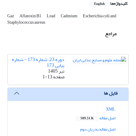
کلیدواژه‌ها
English
Gaz
Aflatoxin B1
Lead
Cadmium
Escherichia coli and
Staphylococcus aureus
مراجع
دوره 23، شماره 173 - شماره
پیاپی 173
تیر 1405
صفحه
1-13
فایل ها
XML
اصل مقاله
509.51 K
اصل مقاله به زبان دوم