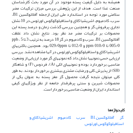
همیشه به دلیل کیفیت پسته موجود در آن مورد بحث کارشناسان
صنعت غذا است. هدف از این پژوهش بررسی میزان ترکیبات مضر
سلامتی مورد توجه در استاندارد ملی ایران ازجمله آفلاتوکسین B1،
سرب، کادمیوم، اشریشیا کلای و استافیلوکوکوس اورئوس در 10 نشان
تجاری پرفروش گز و همچنین بررسی گذشت زمان و درصد پسته این
محصولات بر ترکیبات مضر مد نظر بود. نتایج نشان داد غلظت
آفلاتوکسین B1، سرب و کادمیوم در گز 18 درصد به ترتیب 3 تا 5 ppb ،
005/0 تا 010/0 ppm و 012/0 تا 029/0ppm بود. همچنین باکتری­های
اشریشیا کلای و استافیلوکوکوس اورئوس در آن­ها مشاهده نشد. بررسی
ارزیابی حسی نمونه­ها نشان داد که نمونه­های گز مورد ارزیابی از وضعیت
مناسبی برخوردارد بوده و نمونه­های اثلی (A)، فردوس (F) و شاهکار
(SH) از پذیرش کلی و رضایت مشتری بیشتری برخوردار بودند. به طور
کلی می­توان نتیجه گرفت محصول گز مغز پسته به عنوان یکی از
محصولات شیرین و سنتی پرطرفدار جامعه از نظر ویژگی­های کیفی
استاندارد ایران از وضعیت مناسبی برخوردار است.
کلیدواژه‌ها
گز
آفلاتوکسین B1
سرب
کادمیوم
اشریشیا کلای و
استافیلوکوکوس اورئوس