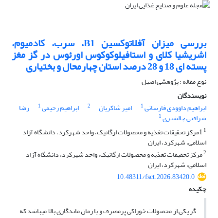
بررسی میزان آفلاتوکسین B1، سرب، کادمیوم،
اشریشیا کلای و استافیلوکوکوس اورئوس در گز مغز
پسته ای 18 و 28 درصد استان چهارمحال و بختیاری
نوع مقاله : پژوهشی اصیل
نویسندگان
1
2
1
ابراهیم داوودی فارسانی
امیر شاکریان
ابراهیم رحیمی
رضا
1
شرافتی چالشتری
1
1مرکز تحقیقات تغذیه و محصولات ارگانیک، واحد شهرکرد، دانشگاه آزاد
اسلامی، شهرکرد، ایران
2
مرکز تحقیقات تغذیه و محصولات ارگانیک، واحد شهرکرد، دانشگاه آزاد
اسلامی، شهرکرد، ایران
10.48311/fsct.2026.83420.0
چکیده
گز یکی از محصولات خوراکی پرمصرف و با زمان ماندگاری بالا می­باشد که