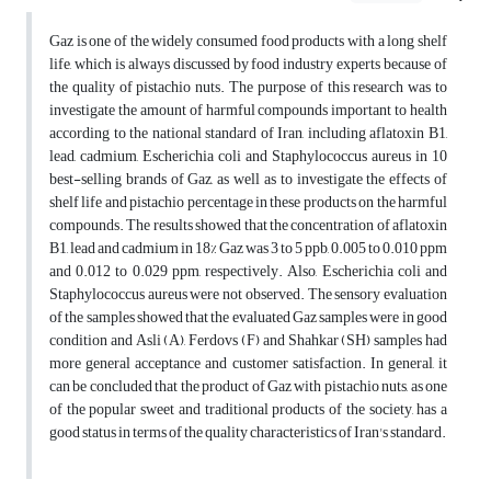
Gaz is one of the widely consumed food products with a long shelf
life, which is always discussed by food industry experts because of
the quality of pistachio nuts. The purpose of this research was to
investigate the amount of harmful compounds important to health
according to the national standard of Iran, including aflatoxin B1,
lead, cadmium, Escherichia coli and Staphylococcus aureus in 10
best-selling brands of Gaz, as well as to investigate the effects of
shelf life and pistachio percentage in these products on the harmful
compounds. The results showed that the concentration of aflatoxin
B1, lead and cadmium in 18% Gaz was 3 to 5 ppb, 0.005 to 0.010 ppm
and 0.012 to 0.029 ppm, respectively. Also, Escherichia coli and
Staphylococcus aureus were not observed. The sensory evaluation
of the samples showed that the evaluated Gaz samples were in good
condition and Asli (A), Ferdovs (F) and Shahkar (SH) samples had
more general acceptance and customer satisfaction. In general, it
can be concluded that the product of Gaz with pistachio nuts, as one
of the popular sweet and traditional products of the society, has a
good status in terms of the quality characteristics of Iran's standard.