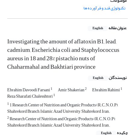
موضوعات
تکنولوژی قند و فرآورده ها
عنوان مقاله
English
Investigating the amount of aflatoxin B1, lead,
cadmium, Escherichia coli and Staphylococcus
aureus in 18 and 28% pistachio nuts of
Chaharmahal and Bakhtiari province
نویسندگان
English
1
2
1
Ebrahim Davoodi Farsani
Amir Shakerian
Ebrahim Rahimi
1
Reza Sharafati Chalesshtori
1
1 Research Center of Nutrition and Organic Products (R.C.N.O.P),
Shahrekord Branch, Islamic Azad University, Shahrekord ,Iran.
2
Research Center of Nutrition and Organic Products (R.C.N.O.P),
Shahrekord Branch, Islamic Azad University, Shahrekord, Iran.
چکیده
English