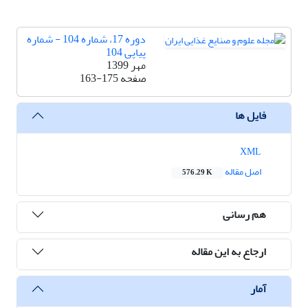
دوره 17، شماره 104 - شماره
پیاپی 104
مهر 1399
صفحه
163-175
فایل ها
XML
اصل مقاله
576.29 K
هم رسانی
ارجاع به این مقاله
آمار