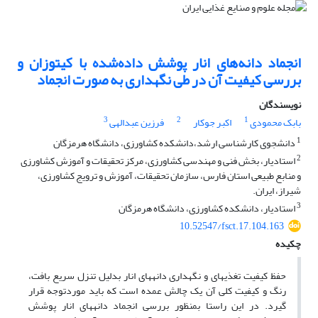
انجماد دانه‌های انار پوشش داده‌شده با کیتوزان و
بررسی کیفیت آن در طی نگهداری به صورت انجماد
نویسندگان
3
2
1
بابک محمودی
اکبر جوکار
فرزین عبدالهی
1
دانشجوی کارشناسی ارشد،دانشکده کشاورزی، دانشگاه هرمزگان
2
استادیار، بخش فنی و مهندسی کشاورزی، مرکز تحقیقات و آموزش کشاورزی
و منابع طبیعی استان فارس، سازمان تحقیقات، آموزش و ترویج کشاورزی،
شیراز، ایران.
3
استادیار، دانشکده کشاورزی، دانشگاه هرمزگان
10.52547/fsct.17.104.163
چکیده
حفظ کیفیت تغذیه‏ای و نگهداری دانه‏های انار بدلیل تنزل سریع بافت،
رنگ و کیفیت کلی آن‌ یک چالش عمده است که باید موردتوجه قرار
گیرد. در این راستا بمنظور بررسی انجماد دانه­های انار پوشش