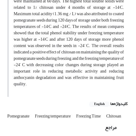
were maintained at 60 days. The highest total soluble solids were
related to 1% chitosan under 4 months of storage at -14°C.
Maximum total acidity (1.36 mg / L) was also attributed to coated
pomegranate seeds during 120 days of storage under both freezing
temperatures of -14°C and -24°C. The results of mean compares
showed that the total phenol stability under freezing temperature
was higher at -14°C and after 120 days of storage, more phenol
°
content was observed in the seeds in -24
C. The overall results
indicated a positive effect of chitosan on maintaining the quality of
pomegranate seeds during freezing, and the freezing temperature of
°
-24
C with decreasing color changes during storage, played an
important role in reducing metabolic activity and reducing
anthocyanin degradation and was effective in maintaining fruit
quality.
کلیدواژه‌ها
English
Pomegranate
Freezing temperature
Freezing Time
Chitosan
مراجع