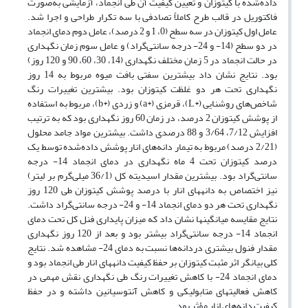
داده‌شده با کیتوزان و تعیین کیفیت آن طی انجماد، آزمایشی به‌صورت
فاکتوریل در قالب طرح کاملاً تصادفی با سه تکرار طراحی و اجرا شد.
عامل اول کیتوزان در سه سطح (0، 1 و 2 درصد)، عامل دوم دمای انجماد
در دو سطح (14- و 24- درجه سانتی‌گراد) و عامل سوم زمان نگهداری
در حالت انجماد در 5 زمان مختلف نگهداری (14، 30، 60، 90 و 120 روز)
بود. نتایج نشان داد بیشترین سفتی بافت میوه مربوط به 14 روز
نگهداری تحت هر دو غلظت کیتوزان بود. بیشترین تغییرات رنگ
شاخص‌های روشنایی (
L*
)، قرمزی (
a*
) و زردی (
b*
)، مربوط به استفاده
از پوشش کیتوزان 2 درصد، در زمان 60 روز نگهداری بود که به ترتیب
افزایش 7/12، 3/64 و 88 درصدی داشت. بیشترین مواد جامد محلول
(2/21 درصد) مربوط به تیمار دانه‌های انار پوشش داده‌شده توسط یک
درصد کیتوزان تحت 4 ماه نگهداری در دمای انجماد 14- درجه
سانتی‌گراد بود. بیشترین مقدار اسیدیته کل (36/1 میلی‌گرم بر لیتر)
نیز اختصاص به دانه­های انار با درصد پوشش کیتوزان طی 120 روز
نگهداری تحت هر دو دمای انجماد 14- و 24- درجه سانتی‌گراد داشت.
نتایج مقایسه میانگین­ها نشان داد که میزان پایداری فنل کل تحت دمای
انجماد 14- درجه سانتی‌گراد بیشتر بود و بعد از 120 روز نگهداری
مقدار فنول بیشتری دردانه‌ها نسبت به دمای 24- مشاهده شد. نتایج
کلی بیانگر اثر مثبت کیتوزان بر حفظ کیفیت دانه­های انار طی انجماد بود و
دمای انجماد 24- با کاهش تغییرات رنگ طی نگهداری نقش مهمی در
کاهش فعالیت­های متابولیکی و کاهش آنتوسیانین داشته و در حفظ
کیفیت دانه‌های انار مؤثر بود.