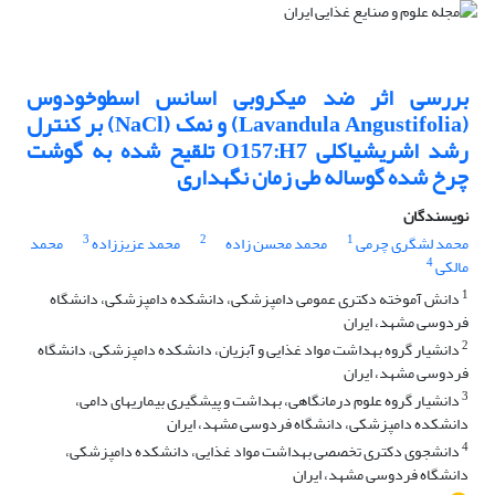
بررسی اثر ضد میکروبی اسانس اسطوخودوس
(Lavandula Angustifolia) و نمک (NaCl) بر کنترل
رشد اشریشیاکلی O157:H7 تلقیح شده به گوشت
چرخ شده گوساله طی زمان نگهداری
نویسندگان
3
2
1
محمد لشگری چرمی
محمد محسن زاده
محمد عزیززاده
محمد
4
مالکی
1
دانش آموخته دکتری عمومی دامپزشکی، دانشکده دامپزشکی، دانشگاه
فردوسی مشهد، ایران
2
دانشیار گروه بهداشت مواد غذایی و آبزیان، دانشکده دامپزشکی، دانشگاه
فردوسی مشهد، ایران
3
دانشیار گروه علوم درمانگاهی، بهداشت و پیشگیری بیماریهای دامی،
دانشکده دامپزشکی، دانشگاه فردوسی مشهد، ایران
4
دانشجوی دکتری تخصصی بهداشت مواد غذایی، دانشکده دامپزشکی،
دانشگاه فردوسی مشهد، ایران