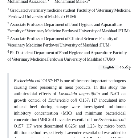
3
4
Mohammad Azizzadeh
Mohammad Maleki
1
Graduated veterinary medicine student , Factulty of Veterinary Medicine,
, Ferdowsi University of Mashhad (FUM)
2
Associate Professor, Department of Food Hygiene and Aquaculture,
Factulty of Veterinary Medicine, Ferdowsi University of Mashhad (FUM)
3
Associate Professor, Department of Clinical Sciences, Factulty of
Veterinary Medicine, Ferdowsi University of Mashhad (FUM)
4
Ph.D. student, Department of Food Hygiene and Aquaculture, Factulty
of Veterinary Medicine, Ferdowsi University of Mashhad (FUM)
چکیده
English
Escherichia coli
O157: H7 is one of the most important pathogens
causing food poisoning in meat products. In this study, the
antimicrobial effects of
Lavandula angustifolia
and NaCl on
growth control of
Escherichia coli
O157: H7 inoculated into
minced beef during storage were investigated. minimum
inhibitory concentration (MIC) and minimum bactericidal
concentration (MBC) of Lavender essential oil for
Escherichia coli
O157: H7 were determined 0.625% and 1.25% by micro broth
dilution method, respectively. Lavender essential oil was added to