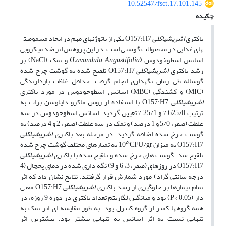
10.52547/fsct.17.101.145
چکیده
باکتری
اشریشیاکلی
O157:H7
یکی از پاتوژن­های مهم در ایجاد مسمومیت­
های غذایی در محصولات گوشتی است. در این پژوهش اثر ضد میکروبی
اسانس اسطوخودوس
(
Lavandula Angustifolia
)
و نمک (
NaCl
) بر
رشد باکتری
اشریشیاکلی
O157:H7
تلقیح شده به گوشت چرخ شده
گوساله طی زمان نگهداری انجام گرفت. حداقل غلظت بازدارندگی
(
MIC
) و کشندگی (
MBC
) اسانس اسطوخودوس در مورد باکتری
اشریشیاکلی
O157:H7
با استفاده از روش ماکرو دایلوشن براث به
ترتیب 625/0 % و 25/1 % تعیین گردید. اسانس اسطوخودوس در سه
غلظت (صفر، 5/0 و 1 درصد) و نمک در سه غلظت (صفر، 2 و 4 درصد) به
گوشت چرخ شده اضافه گردید. در مرحله بعد باکتری
اشریشیاکلی
۵
O157:H7
به میزان
CFU/gr
10
به تمیارهای مختلف گوشت چرخ شده
تلقیح شد. گوشت های چرخ شده و تلقیح شده با باکتری
اشریشیاکلی
O157:H7
در روزهای (صفر، 3، 6 و 9) نگه داری شده در دمای یخچال (4
درجه سانتی گراد) مورد شمارش قرار گرفتند. نتایج نشان داد که اثر
تمام تیمارها بر جلوگیری از رشد باکتری
اشریشیاکلی
O157:H7
معنی
دار (
P< 0.05
) بود و میانگین لگاریتم تعداد باکتری در دوره 9 روزه، در
همه گروه­ها کمتر از گروه کنترل بود. به طور مقایسه ای اثر نمک به
تنهایی نسبت به اثر اسانس به تنهایی بیشتر بود. بیشترین اثر