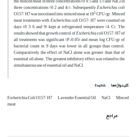
the minced meat in three concentrations (0, 0.5 and 1%) and NaCl in
three concentrations (0, 2 and 4%). Subsequently,
Escherichia coli
5
O157: H7 was inoculated into minced meat at 10
CFU/gr. Minced
meat treatments with
Escherichia coli
O157: H7 were counted on
days (0, 3, 6 and 9) kept at refrigerated temperature (4 °C). The
results showed that growth control of
Escherichia coli
O157: H7 of
all treatments was significant (P<0.05) and mean log CFU/gr of
bacterial count in 9 days was lower in all groups than control.
Comparatively, the effect of NaCl alone was greater than that of
essential oil alone. The greatest inhibitory effect was related to the
simultaneous use of essential oil and NaCl.
کلیدواژه‌ها
English
Escherichia Coli O157: H7
Lavender Essential Oil
NaCl
Minced
meat
مراجع