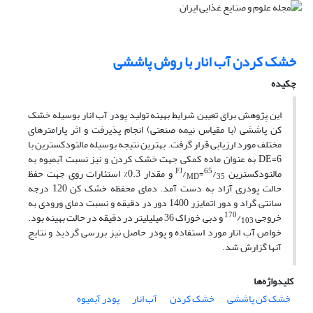
خشک کردن آب انار با روش پاششی
چکیده
این پژوهش برای تعیین شرایط بهینه تولید پودر آب انار بوسیله خشک
کن پاششی (با مقیاس نیمه صنعتی) انجام پذیرفت و اثر پارامترهای
مختلف مورد ارزیابی قرار گرفت. بهترین نتیجه بوسیله مالتودکسترین با
DE=6 به عنوان ماده کمکی جهت خشک کردن و نیز نسبت آبمیوه به
FJ
65
مالتودکسترین
/
=
/
و مقدار 0.3% استئارات روی جهت حفظ
MD
35
حالت پودری آزاد به دست آمد. دمای محفظه خشک کن 120 درجه
سانتی گراد و دور اتمایزر 1400 دور در دقیقه و نسبت دمای ورودی به
170
خروجی
/
و دبی خوراک 36 میلیلیتر در دقیقه در حالت بهینه بود.
103
خواص آب انار مورد استفاده و پودر حاصل نیز بررسی گردید و نتایج
آنها گزارش شد.
کلیدواژه‌ها
خشک کن پاششی
خشک کردن
آب انار
پودر آبمیوه