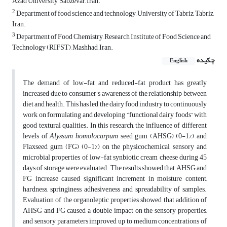
Azad University, Sabzevar, Iran.
2
Department of food science and technology, University of Tabriz, Tabriz,
Iran.
3
Department of Food Chemistry, Research Institute of Food Science and
Technology (RIFST), Mashhad, Iran.
چکیده
English
The demand of low-fat and reduced-fat product has greatly
increased due to consumer’s awareness of the relationship between
diet and health. This has led the dairy food industry to continuously
work on formulating and developing “functional dairy foods” with
good textural qualities. In this research, the influence of different
levels of
Alyssum homolocarpum
seed gum (AHSG) (0-1%) and
Flaxseed gum (FG) (0-1%) on the physicochemical, sensory and
microbial properties of low-fat synbiotic cream cheese during 45
days of storage were evaluated. The results showed that AHSG and
FG increase caused significant increment in moisture content,
hardness, springiness, adhesiveness and spreadability of samples.
Evaluation of the organoleptic properties showed that addition of
AHSG and FG caused a double impact on the sensory properties,
and sensory parameters improved up to medium concentrations of