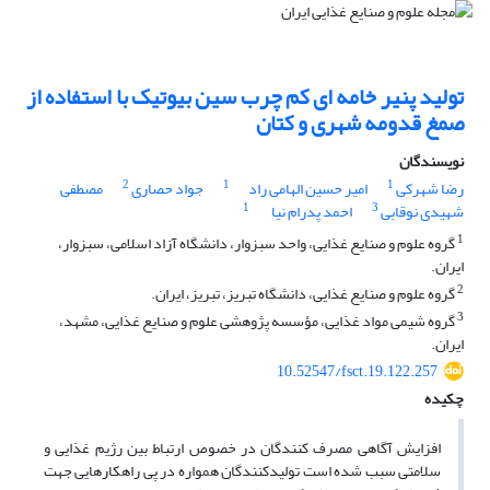
تولید پنیر خامه ای کم چرب سین بیوتیک با استفاده از
صمغ قدومه شهری و کتان
نویسندگان
2
1
1
رضا شهرکی
امیر حسین الهامی راد
جواد حصاری
مصطفی
1
3
شهیدی نوقابی
احمد پدرام نیا
1
گروه علوم و صنایع غذایی، واحد سبزوار، دانشگاه آزاد اسلامی، سبزوار،
ایران.
2
گروه علوم و صنایع غذایی، دانشگاه تبریز، تبریز، ایران.
3
گروه شیمی مواد غذایی، مؤسسه پژوهشی علوم و صنایع غذایی، مشهد،
ایران.
10.52547/fsct.19.122.257
چکیده
افزایش آگاهی مصرف کنندگان در خصوص ارتباط بین رژیم غذایی و
سلامتی سبب شده است تولیدکنندگان همواره در پی راهکارهایی جهت