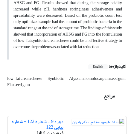
AHSG and FG. Results showed that during the storage, acidity
increased while pH, hardness, springiness, adhesiveness and
spreadability were decreased. Based on the probiotic count test,
only optimized sample had the amount of probiotic bacteria in the
standard range at the end of storage time. The findings of this study
showed that incorporation of AHSG and FG into the formulation
of low-fat synbiotic cream cheese could be an effective strategy to
overcome the problems associated with fat reduction.
کلیدواژه‌ها
English
low-fat cream cheese
Synbiotic
Alyssum homolocarpum seed gum
Flaxseed gum
مراجع
دوره 19، شماره 122 - شماره
پیاپی 122
فروردین 1401