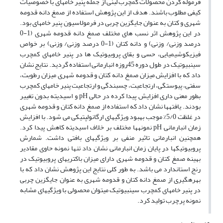
فرموله کردن محصولات کم­چرب لبنی از جمله پنیر خامه­ای با خصوصیات
کیفی مطلوب باشند. هدف از این پژوهش استفاده از صمغ دانه قدومه
شهری و کتان به عنوان جایگزین چربی در فرمولاسیون پنیر خامه­ای بود.
در این پژوهش اثر نسب های مختلف صمغ دانه قدومه شهری (1-0
درصد وزنی/ وزنی) و دانه کتان (1-0 درصد وزنی/ وزنی) بر خواص
فیزیکوشیمیایی، حسی و بقای پروبیوتیک ها در پنیر خامه­ای کم­چرب
سین­بیوتیک در طول دوره 45روزه انبارمانی استفاده گردید. نتایج نشان
داد که با افزایش میزان صمغ دانه کتان و قدومه شهری میزان رطوبت،
سفتی، پیوستگی، ارتجاعیت، چسبندگی و ارتجاعیت پنیر خامه­ای کم­چرب
بطور معنی داری افزایش پیدا کرده در حالی
pH
و اسیدیته بدون تغییر
بودند. یافته­ها نشان داد که استفاده از صمغ دانه کتان و قدومه شهری
در غلظت 5/0% موجب بهبود ویژگی­های ارگانولپتیکی می شود. با افزایش
زمان انبارمانی
pH
نمونه­ها مختلف بر خلاف اسیدیته کاهش پیدا کرد.
همچنین انبارمانی تاثیر منفی بر ویژگی­های بافتی داشت. شمارش
پروبیوتیک­ها در پایان زمان انبارمانی نشان داد تنها نمونه حاوی مقادیر
بهینه صمغ کتان و قدومه شهری دارای میزان باکتری­های پروبیوتیک در
رنج استاندارد می باشد. به طور کلی نتایج این پژوهش نشان داد که با
بهره­گیری از صمغ دانه کتان و قدومه شهری به عنوان جایگزین چربی
در پنیر خامه­ای کم­چرب سین­بیوتیک می­توان محصولی با ویژگی­های مشابه
نمونه پرچرب تولید کرد.