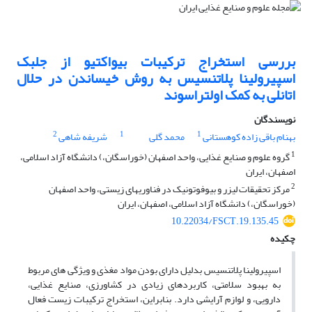
بررسی استخراج ترکیبات بیواکتیو از جلبک
اسپیرولینا پلاتنسیس به روش خیساندن در حلال
اتانلی به کمک اولتراسوند
نویسندگان
2
1
1
بهنام باقی زاده کوهستانی
محمد گلی
شریفه شاهی
1
گروه علوم و صنایع غذایی، واحد اصفهان (خوراسگان،) دانشگاه آزاد اسلامی،
اصفهان، ایران
2
مرکز تحقیقات لیزر و بیوفوتونیک در فناوریهای زیستی، واحد اصفهان
(خوراسگان،) دانشگاه آزاد اسلامی، اصفهان، ایران
10.22034/FSCT.19.135.45
چکیده
اسپیرولینا پلاتنسیس
بدلیل دارای بودن مواد مغذی و ویژگی های مربوط
به بهبود سلامتی، کاربردهای زیادی در کشاورزی، صنایع غذایی،
دارویی، و لوازم آرایشی دارد. بنابراین، استخراج ترکیبات زیست فعال