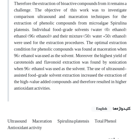
Therefore, the extraction of bioactive compounds from it remains a
challenge. The objective of this work was to investigate
comparison ultrasound and maceration techniques for the
extraction of phenolic compounds from
microalgae
Spirulina
platensis. Individual food-grade solvents (water (0% ethanol),
ethanol (96% ethanol)) and their mixture (50% water +50% ethanol),
were used for the extraction procedures. The optimal extraction
condition for phenolic compounds was found at maceration when
96% ethanol was used as the solvent. Moreover, the highest yield of
carotenoids
and flavonoid extraction was found by sonication
when 96% ethanol was used as the solvent. The use of ultrasound-
assisted food-grade solvent extraction increased the extraction of
the high-value added compounds and therefore resulted in higher
antioxidant activities.
کلیدواژه‌ها
English
Ultrasound
Maceration
Spirulina platensis
Total Phenol
Antioxidant activity