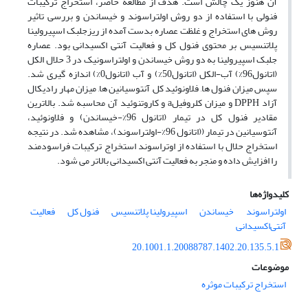
آن هنوز یک چالش است. هدف از مطالعه حاضر، استخراج ترکیبات
فنولی با استفاده از دو روش اولتراسوند و خیساندن و بررسی تاثیر
روش های استخراج و غلظت عصاره بدست آمده
از ریزجلبک اسپیرولینا
پلاتنسیس بر محتوی فنول کل و فعالیت آنتی اکسیدانی بود.
عصاره
جلبک اسپیرولینا به دو روش خیساندن و اولتراسونیک در 3 حلال الکل
(اتانول96%) آب
-
الکل (اتانول50%) و آب (اتانول0%) اندازه گیری شد.
سپس میزان فنول ها, فلاونوئید کل, آنتوسیانین ها, میزان مهار رادیکال
آزاد
DPPH
و میزان کلروفیل
a
و کاروتنوئید آن محاسبه شد. بالاترین
مقادیر فنول کل در تیمار (اتانول 96%-خیساندن) و فلاونوئید،
آنتوسیانین در تیمار ((اتانول 96%-اولتراسوند)، مشاهده شد.
در نتیجه
استخراج حلال با استفاده از اوتراسوند استخراج ترکیبات فراسودمند
را افزایش داده و منجر به فعالیت آنتی اکسیدانی بالاتر می شود.
کلیدواژه‌ها
اولتراسوند
خیساندن
اسپیرولینا پلاتنسیس
فنول کل
فعالیت
آنتی‌اکسیدانی
20.1001.1.20088787.1402.20.135.5.1
موضوعات
استخراج ترکیبات موثره