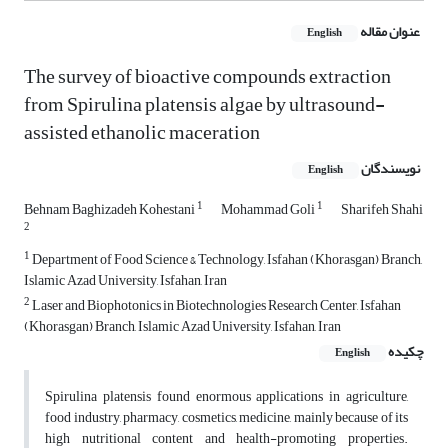
عنوان مقاله
English
The survey of bioactive compounds extraction
from Spirulina platensis algae by ultrasound-
assisted ethanolic maceration
نویسندگان
English
1
1
Behnam Baghizadeh Kohestani
Mohammad Goli
Sharifeh Shahi
2
1
Department of Food Science & Technology, Isfahan (Khorasgan) Branch,
Islamic Azad University, Isfahan, Iran
2
Laser and Biophotonics in Biotechnologies Research Center, Isfahan
(Khorasgan) Branch, Islamic Azad University, Isfahan, Iran
چکیده
English
Spirulina platensis
found enormous applications in agriculture,
food industry, pharmacy, cosmetics, medicine, mainly because of its
high nutritional content and health-promoting properties.