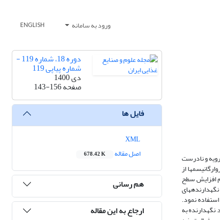
ورود به سامانه
ENGLISH
دوره 18، شماره 119 -
شماره پیاپی 119
دی 1400
صفحه
143-156
فایل ها
XML
اصل مقاله
678.42 K
رویه و نادرست
ارگانیسم­ها از
دوم افزایش سطح
هم رسانی
نگهدارنده­های
استفاده نمود.
ارجاع به این مقاله
 نگهدارنده به