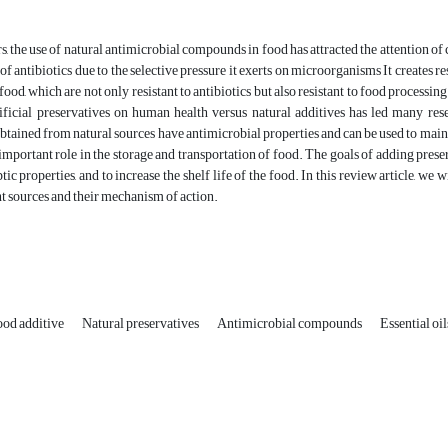
rs, the use of natural antimicrobial compounds in food has attracted the attention of
 of antibiotics due to the selective pressure it exerts on microorganisms It creates r
food, which are not only resistant to antibiotics but also resistant to food processi
rtificial preservatives on human health versus natural additives has led many re
ained from natural sources have antimicrobial properties and can be used to mainta
 important role in the storage and transportation of food. The goals of adding preser
tic properties, and to increase the shelf life of the food. In this review article, 
t sources and their mechanism of action.
od additive
Natural preservatives
Antimicrobial compounds
Essential oi