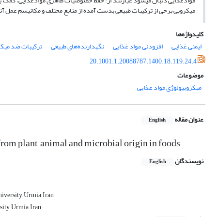
موادغذایی دنبال می­شود عبارتند از: حفظ خصوصیات ظاهری موادغذایی، کمک به 
میکروبی برخی از ترکیبات طبیعی بدست آمده از منابع مختلف و مکانیسم عمل آن
کلیدواژه‌ها
ایمنی غذایی
افزودنی مواد غذایی
نگهدارنده‌های طبیعی
ترکیبات ضد میک
20.1001.1.20088787.1400.18.119.24.4
موضوعات
میکروبیولوژی مواد غذایی
عنوان مقاله
English
rom plant, animal and microbial origin in foods
نویسندگان
English
iversity, Urmia, Iran
ity, Urmia, Iran