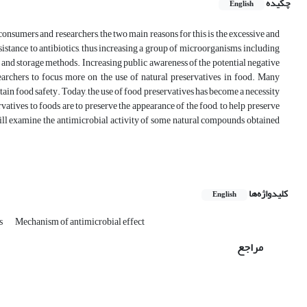
چکیده
English
 consumers and researchers, the two main reasons for this is the excessive and
esistance to antibiotics, thus increasing a group of microorganisms, including
ng and storage methods. Increasing public awareness of the potential negative
searchers to focus more on the use of natural preservatives in food. Many
in food safety. Today, the use of food preservatives has become a necessity
vatives to foods are to preserve the appearance of the food, to help preserve
we will examine the antimicrobial activity of some natural compounds obtained
کلیدواژه‌ها
English
ls
Mechanism of antimicrobial effect
مراجع