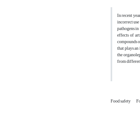
In recent yea
incorrect use
pathogens in 
effects of a
compounds obt
that plays an
the organolep
from differen
Food safety
Fo