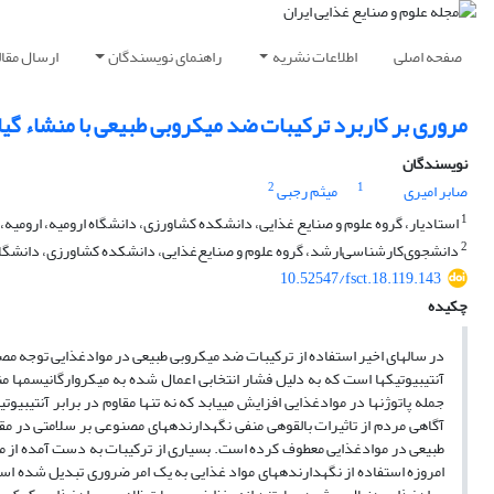
صفحه اصلی
اطلاعات نشریه
راهنمای نویسندگان
ارسال مقال
مروری بر کاربرد ترکیبات ضد میکروبی طبیعی با منشاء گیا
نویسندگان
2
1
صابر امیری
میثم رجبی
1
استادیار، گروه علوم و صنایع غذایی، دانشکده کشاورزی، دانشگاه ارومیه، ارومیه، 
2
دانشجوی‌‌کارشناسی‌ارشد، گروه‌ علوم ‌و ‌صنایع‌غذایی، دانشکده ‌کشاورزی، دانشگاه‌ 
10.52547/fsct.18.119.143
چکیده
در سال­های اخیر استفاده از ترکیبات ضد میکروبی طبیعی در موادغذایی توجه م
آنتی­بیوتیک­ها است که به دلیل فشار انتخابی اعمال شده به میکروارگانیسم­ها منج
جمله پاتوژن­ها در موادغذایی افزایش می­یابد که نه تنها مقاوم در برابر آنتی­ب
آگاهی مردم از تاثیرات بالقوه­ی منفی نگهدارنده­های مصنوعی بر سلامتی در مق
طبیعی در موادغذایی معطوف کرده است. بسیاری از ترکیبات به دست آمده از مناب
امروزه استفاده از نگهدارنده­های مواد غذایی به یک امر ضروری تبدیل شده است 