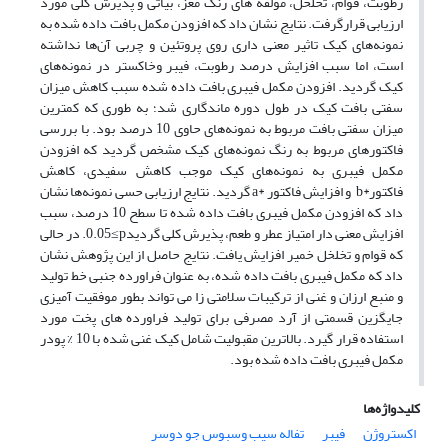
رطوبت، قوام، تخلخل، مولفه های رنگ مغز، بیاتی و پذیرش کلی مورد
ارزیابی قرارگرفت. نتایج نشان داد که افزودن مکمل بافت داده شده به
نمونه‌های کیک تاثیر معنی داری روی پروتئین و چربی آن‌ها نداشته
است، اما سبب افزایش درصد رطوبت، فیبر وخاکستر در نمونه‌های
کیک گردید. افزودن مکمل فیبری بافت داده شده سبب کاهش میزان
سفتی بافت کیک در طول دوره ماندگاری شد؛ به طوری که کمترین
میزان سفتی بافت مربوط به نمونه‌های حاوی 10 درصد بود. با بررسی
فاکتورهای مربوط به رنگ نمونه‌های کیک مشخص گردید که افزودن
مکمل فیبری به نمونه‌های کیک موجب کاهش سفیدی، کاهش
فاکتور
b*
و افزایش فاکتور
a*
گردید. نتایج ارزیابی حسی نمونه‌ها نشان
داد که افزودن مکمل فیبری بافت داده شده تا سطح 10 درصد، سبب
افزایش معنی دار امتیاز عطر و طعم، پذیرش کلی گردید
p
≤
0.05
. در حالی
که قوام و تخلخل خمیر افزایش یافت. نتایج حاصل از این پژوهش نشان
داد که مکمل فیبری بافت داده شده، به عنوان فراورده جنبی خط تولید
و منبع ارزان و غنی از ترکیبات سلامتی زا می تواند بطور موفقیت آمیزی
جایگزین قسمتی از آرد مصرفی برای تولید فراورده های پخت مورد
استفاده قرار گیرد. بالاترین مقبولیت شامل کیک غنی شده با 10 % پودر
مکمل فیبری بافت داده شده بود.
کلیدواژه‌ها
اکستروژن
فیبر
تفاله سیب وسبوس جو دوسر