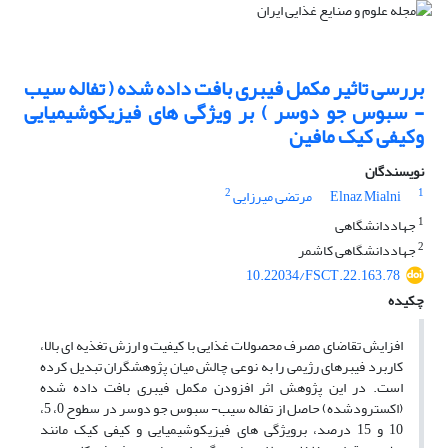
بررسی تاثیر مکمل فیبری بافت داده شده ( تفاله سیب
- سبوس جو دوسر ) بر ویژگی های فیزیکوشیمیایی
وکیفی کیک مافین
نویسندگان
2
1
Elnaz Mialni
مرتضی میرزایی
1
جهاددانشگاهی
2
جهاددانشگاهی کاشمر
10.22034/FSCT.22.163.78
چکیده
افزایش تقاضای مصرف محصولات غذایی با کیفیت و ارزش تغذیه ای بالا،
کاربرد فیبرهای رژیمی را به نوعی چالش میان پژوهشگران تبدیل کرده
است. در این پژوهش اثر افزودن مکمل فیبری بافت داده شده
(اکسترودشده) حاصل از تفاله سیب- سبوس جو دوسر در سطوح 0، 5،
10 و 15 درصد، برویژگی های فیزیکوشیمیایی و کیفی کیک مانند