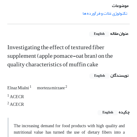
موضوعات
تکنولوژی غلات و فرآورده ها
عنوان مقاله
English
Investigating the effect of textured fiber
supplement (apple pomace-oat bran) on the
quality characteristics of muffin cake
نویسندگان
English
1
2
Elnaz Mialni
morteza mirzaee
1
ACECR
2
ACECR
چکیده
English
The increasing demand for food products with high quality and
nutritional value has turned the use of dietary fibers into a