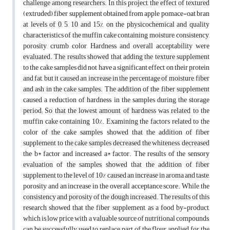
challenge among researchers. In this project, the effect of textured
(extruded) fiber supplement obtained from apple pomace-oat bran
at levels of 0, 5, 10 and 15%, on the physicochemical and quality
characteristics of the muffin cake containing moisture, consistency,
porosity, crumb color, Hardness and overall acceptability were
evaluated. The results showed that adding the texture supplement
to the cake samples did not have a significant effect on their protein
and fat, but it caused an increase in the percentage of moisture, fiber
and ash in the cake samples. The addition of the fiber supplement
caused a reduction of hardness in the samples during the storage
period; So that the lowest amount of hardness was related to the
muffin cake containing 10%. Examining the factors related to the
color of the cake samples showed that the addition of fiber
supplement to the cake samples decreased the whiteness, decreased
the b* factor and increased a* factor. The results of the sensory
evaluation of the samples showed that the addition of fiber
supplement to the level of 10% caused an increase in aroma and taste,
porosity and an increase in the overall acceptance score. While the
consistency and porosity of the dough increased. The results of this
research showed that the fiber supplement, as a food by-product,
which is low price with a valuable source of nutritional compounds,
can be successfully used to replace part of the flour applied for the