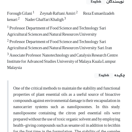
نویسندگان
English
1
2
Forough Gilani
Zeynab Raftani Amiri
Reza Esmaeilzadeh
2
3
kenari
Nader Ghaffari Khaligh
1
Professor, Department of Food Science and Technology, Sari
Agricultural Sciences and Natural Resources University
2
Professor, Department of Food Science and Technology, Sari
Agricultural Sciences and Natural Resources University, Sari, Iran
3
Associate Professor, Nanotechnology and Catalysis Research Centre,
Institute for Advanced Studies, University of Malaya, Kuala Lumpur,
Malaysia
چکیده
English
One of the critical methods to maintain the stability and functional
properties of plant essential oils as a useful source of bioactive
compounds against environmental damage is their encapsulation in
nanocarrier systems such as nanoliposomes. In this study,
nanoliposome containing the citron peel essential oils were
prepared without the use of toxic organic solvent and by employing
health-giving compounds such as sesame oil in addition to lecithin
for the first time in the formulation. The stability of the samples