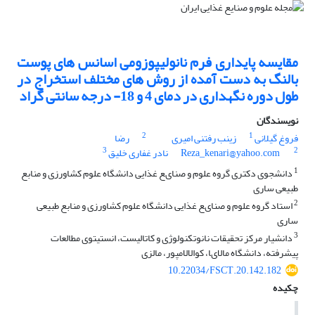
مقایسه پایداری فرم نانولیپوزومی اسانس های پوست
بالنگ به دست آمده از روش های مختلف استخراج در
طول دوره نگهداری در دمای 4 و 18- درجه سانتی گراد
نویسندگان
2
1
فروغ گیلانی
زینب رفتنی امیری
رضا
3
2
Reza_kenari@yahoo.com
نادر غفاری خلیق
1
دانشجوی دکتری گروه ﻋﻠﻮم و ﺻﻨﺎیﻊ ﻏﺬایی دانشگاه ﻋﻠﻮم کشاورزی و ﻣﻨﺎﺑﻊ
طبیعی ﺳﺎری
2
اﺳﺘﺎد گروه ﻋﻠﻮم و ﺻﻨﺎیﻊ ﻏﺬایی دانشگاه ﻋﻠﻮم کشاورزی و ﻣﻨﺎﺑﻊ طبیعی
ﺳﺎری
3
داﻧﺸﯿﺎر ﻣﺮکز ﺗﺤﻘﯿﻘﺎت ﻧﺎﻧﻮتکنولوژی و کاﺗﺎﻟﯿﺴﺖ، اﻧﺴﺘﯿﺘﻮی ﻣﻄﺎﻟﻌﺎت
پیشرفته، دانشگاه ﻣﺎﻻیﺎ، کوالالامپور، ﻣﺎﻟﺰی
10.22034/FSCT.20.142.182
چکیده