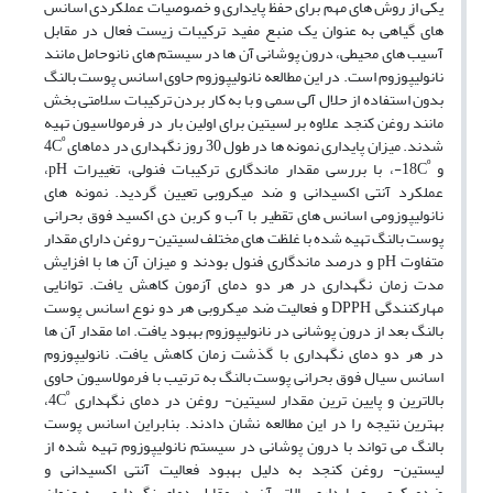
یکی از روش های مهم برای حفظ پایداری و خصوصیات عملکردی اسانس
های گیاهی به عنوان یک منبع مفید ترکیبات زیست فعال در مقابل
آسیب های محیطی، درون پوشانی آن ها در سیستم های نانوحامل مانند
نانولیپوزوم است. در این مطالعه نانولیپوزوم حاوی اسانس پوست بالنگ
بدون استفاده از حلال آلی سمی و با به کار بردن ترکیبات سلامتی بخش
مانند روغن کنجد علاوه بر لسیتین برای اولین بار در فرمولاسیون تهیه
º
شدند. میزان پایداری نمونه ها در طول 30 روز نگهداری در دماهای
C
4
º
و
C
18-، با بررسی مقدار ماندگاری ترکیبات فنولی، تغییرات
pH
،
عملکرد آنتی اکسیدانی و ضد میکروبی تعیین گردید.
نمونه های
نانولیپوزومی اسانس های تقطیر با آب و کربن دی اکسید فوق بحرانی
پوست بالنگ تهیه شده با غلظت های مختلف لسیتین- روغن دارای مقدار
متفاوت
pH
و درصد ماندگاری فنول بودند و میزان آن ها با افزایش
مدت زمان نگهداری در هر دو دمای آزمون کاهش یافت. توانایی
مهارکنندگی
DPPH
و فعالیت ضد میکروبی هر دو نوع اسانس پوست
بالنگ بعد از درون پوشانی در نانولیپوزوم بهبود یافت. اما مقدار آن ها
در هر دو دمای نگهداری
با گذشت زمان کاهش یافت. نانولیپوزوم
اسانس سیال فوق بحرانی پوست بالنگ به ترتیب با فرمولاسیون حاوی
º
بالاترین و پایین ترین مقدار لسیتین- روغن در دمای نگهداری
C
4،
بهترین نتیجه را در این مطالعه
نشان دادند.
بنابراین اسانس پوست
بالنگ می تواند با درون پوشانی در سیستم نانولیپوزوم تهیه شده از
لیستین- روغن کنجد به دلیل بهبود فعالیت آنتی اکسیدانی و
ضدمیکروبی و پایداری بالاتر آن در مقابل دمای نگهداری، به عنوان