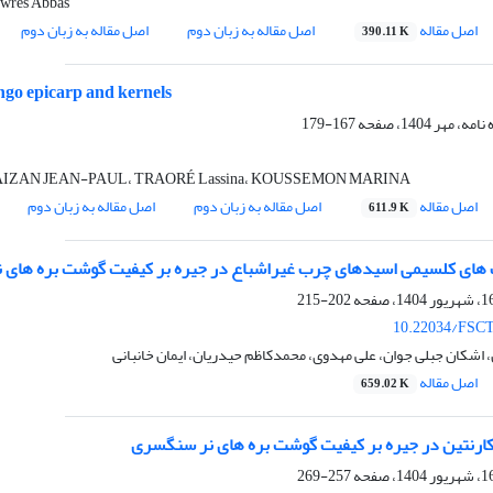
awres Abbas
اصل مقاله
اصل مقاله به زبان دوم
اصل مقاله به زبان دوم
390.11 K
ango epicarp and kernels
167-179
IZAN JEAN-PAUL، TRAORÉ Lassina، KOUSSEMON MARINA
اصل مقاله
اصل مقاله به زبان دوم
اصل مقاله به زبان دوم
611.9 K
 های کلسیمی اسیدهای چرب غیراشباع در جیره بر کیفیت گوشت بره های
202-215
10.22034/FSCT
اشکان جبلی جوان، علی مهدوی، محمدکاظم حیدریان، ایمان خانبانی
اصل مقاله
659.02 K
– کارنتین در جیره بر کیفیت گوشت بره های نر سنگسری
257-269