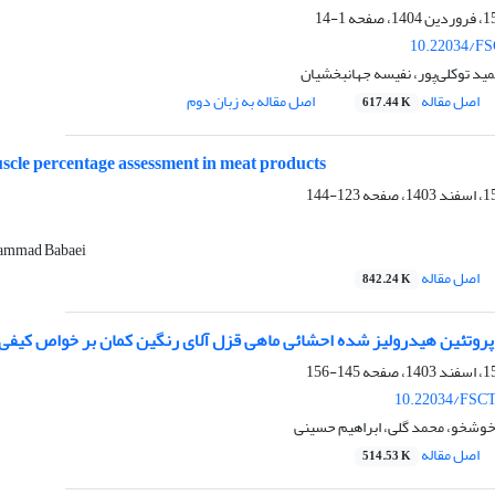
1-14
10.22034/FS
مید توکلی‌پور، نفیسه جهانبخشیان
اصل مقاله
اصل مقاله به زبان دوم
617.44 K
uscle percentage assessment in meat products
123-144
hammad Babaei
اصل مقاله
842.24 K
روتئین هیدرولیز شده احشائی ماهی قزل آلای رنگین کمان بر خواص کیفی
145-156
10.22034/FSCT
خوشخو، محمد گلی، ابراهیم حسینی
اصل مقاله
514.53 K