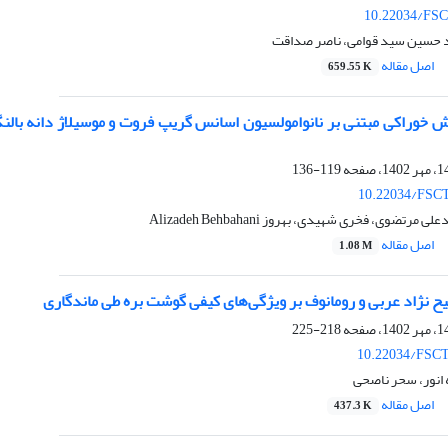
10.22034/FSC
د حسین سید قوامی، ناصر صداقت
اصل مقاله
659.55 K
 خوراکی مبتنی بر نانوامولسیون اسانس گریپ فروت و موسیلاژ دانه بال
119-136
10.22034/FSCT
تضوی، فخری شهیدی، بهروز Alizadeh Behbahani
اصل مقاله
1.08 M
یح نژاد عربی و رومانوف بر ویژگی‌های کیفی گوشت بره طی ماندگاری
218-225
10.22034/FSCT
 انور، سحر ناصحی
اصل مقاله
437.3 K