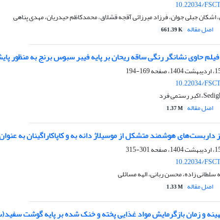
10.22034/FSCT
اشکان جبلی جوان، فرزاد میرزائی آقجه قشلاق، محمدکاظم حیدریان، مهدی پناهی
اصل مقاله
661.39 K
 حاوی نشانگر رنگی ساقه ریحان بر پایه فیبر سبوس برنج به منظور پایش فساد ماهی شیر (
169-194
10.22034/FSCT
رستمی فرد
اصل مقاله
1.37 M
 داربست‌های هوشمند متشکل از موسیلاژ دانه به و کاپاکاراگینان به عنوان دار
301-315
10.22034/FSCT
 سلطانی زاده، محسن ربانی، الهه مسائلی
اصل مقاله
1.33 M
ینه و زمان بازگرمایش مواد غذایی پخته و خنک شده بر پایه گوشت سفید(