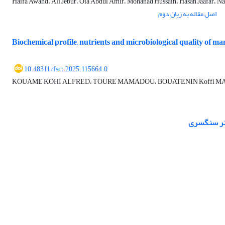
Haifa Awahd، Ali Jebur، Ola Abdul Amir، Mohanad Hussain، Hasan Jaafar، N
اصل مقاله به زبان دوم
Biochemical profile, nutrients and microbiological quality of m
10.48311/fsct.2025.115664.0
KOUAME KOHI ALFRED، TOURE MAMADOU، BOUATENIN Koffi MA
 نر سنگسری