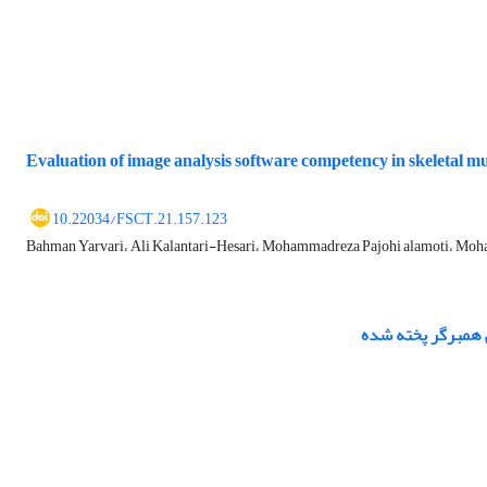
Evaluation of image analysis software competency in skeletal m
10.22034/FSCT.21.157.123
Bahman Yarvari، Ali Kalantari-Hesari، Mohammadreza Pajohi alamoti، Mo
 همبرگر پخته شده