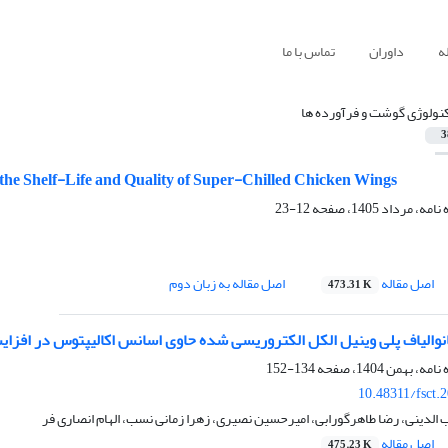
ه
داوران
تماس با ما
نولوژی گوشت و فرآورده ها
3
the Shelf-Life and Quality of Super-Chilled Chicken Wings
12-23
اصل مقاله
اصل مقاله به زبان دوم
473.31 K
انوالیاف پلی وینیل الکل الکتروریسی شده حاوی اسانس اکالیپتوس در افزا
134-152
10.48311/fsct.
ب الدینی، رضا طاهرگورابی، امیرحسین نصیری، زهرا زمانی نسب، الهام انصاری فر
اصل مقاله
475.23 K