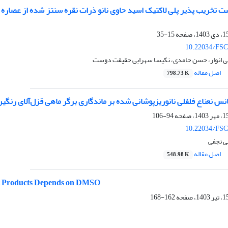
ست تخریب پذیر پلی لاکتیک اسید حاوی نانو ذرات نقره سنتز شده از عصاره
15-35
10.22034/FSC
علی انوار، حسن حامدی، نکیسا سهرابی حقیقت دوست
اصل مقاله
798.73 K
نس نعناع فلفلی نانوریزپوشانی شده بر ماندگاری برگر ماهی قزل‌آلای رنگی
94-106
10.22034/FSC
ی نجفی
اصل مقاله
548.98 K
at Products Depends on DMSO
162-168