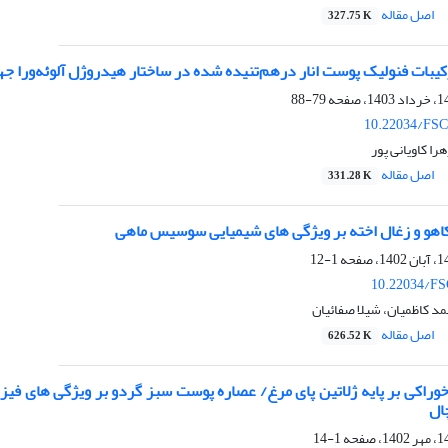
اصل مقاله
327.75 K
رکیبات فنولیک پوست انار در‌هم‌تنیده شده در ساختار هیدروژل آلوئه‌ور
79-88
10.22034/FSC
ا کاویانی پور
اصل مقاله
331.28 K
 کاهو و زغال اخته بر ویژگی های شیمیایی سوسیس ماهی
1-12
10.22034/FS
د کاظمیان، شیلا صفائیان
اصل مقاله
626.52 K
وراکی بر پایه ژلاتین پای مرغ/ عصاره پوست سبز گردو بر ویژگی های فیزی
ال
1-14