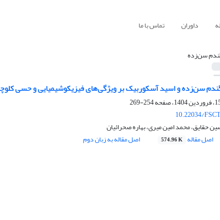
ه
داوران
تماس با ما
ندم سن‌زده
گندم سن‌زده و اسید آسکوربیک بر ویژگی‌های فیزیکوشیمیایی و حسی کلوچه
254-269
10.22034/FSCT
ن حقایق، محمد امین میری، بهاره صحرائیان
اصل مقاله
اصل مقاله به زبان دوم
574.96 K