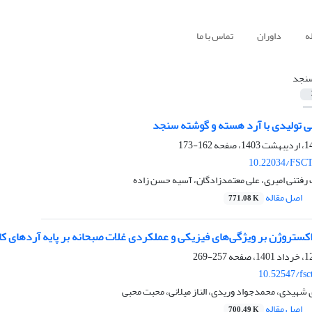
ه
داوران
تماس با ما
نجد
 تولیدی با آرد هسته و گوشته سنجد
162-173
10.22034/FSCT
رفتنی امیری، علی معتمدزادگان، آسیه حسن زاده
اصل مقاله
771.08 K
 اکستروژن بر ویژگی‌های فیزیکی و عملکردی غلات صبحانه بر پایه آرد‌های ک
257-269
10.52547/fsc
 شهیدی، محمدجواد وریدی، الناز میلانی، محبت محبی
اصل مقاله
700.49 K