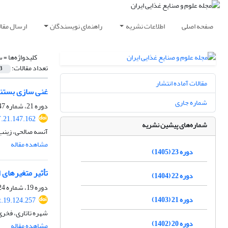
صفحه اصلی
اطلاعات نشریه
راهنمای نویسندگان
ارسال مقال
کلیدواژه‌ها =
س
تعداد مقالات:
3
مقالات آماده انتشار
غنی سازی بستنی
شماره جاری
دوره 21، شماره 147، اردیبهشت 1403، صفحه
.21.147.162
شماره‌های پیشین نشریه
آنسه صالحی، زینب 
مشاهده مقاله
دوره 23 (1405)
تأثیر متغیر‌های
دوره 22 (1404)
دوره 19، شماره 124، خرداد 1401، صفحه
دوره 21 (1403)
t.19.124.257
شهره تاتاری، فخری
دوره 20 (1402)
مشاهده مقاله