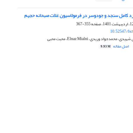
 آرد کامل سنجد و جودوسر در فرمولاسیون غلات صبحانه حجیم
355-367
10.52547/fsc
محمدجواد وریدی، Elnaz Mialni، محبت محبی
اصل مقاله
9.93 M