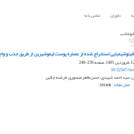
ه
داوران
تماس با ما
انوجاذب
 فیتوشیمیایی استخراج شده از عصاره پوست لیموشیرین از طریق جذب و واج
236-246
10.52547/fsc
ان، سید احمد شهیدی، حسن طاهر منصوری، فرشته چکین
اصل مقاله
535.8 K