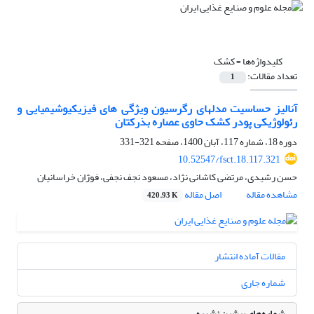
کلیدواژه‌ها =
کشک
تعداد مقالات:
1
آنالیز حساسیت مدلهای رگرسیون ویژگی های فیزیکیوشیمیایی و
رئولوژیکی پودر کشک حاوی عصاره بذرکتان
دوره 18، شماره 117، آبان 1400، صفحه
321-331
10.52547/fsct.18.117.321
حسن رشیدی، مرتضی کاشانی نژاد، مسعود نجف نجفی، فوژان خراسانیان
مشاهده مقاله
اصل مقاله
420.93 K
مقالات آماده انتشار
شماره جاری
شماره‌های پیشین نشریه