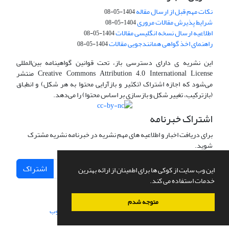
نکات مهم قبل از ارسال مقاله
1404-05-08
شرایط پذیرش مقالات مروری
1404-05-08
اطلاعیه ارسال نسخه انگلیسی مقالات
1404-05-08
راهنمای اخذ گواهی همانندجویی مقالات
1404-05-08
این نشریه ی دارای دسترسی باز، تحت قوانین گواهینامه بین‌المللی
Creative Commons Attribution 4.0 International License منتشر
می‌شود که اجازه اشتراک (تکثیر و بازآرایی محتوا به هر شکل) و انطباق
(بازترکیب، تغییر شکل و بازسازی بر اساس محتوا) را می‌دهد.
اشتراک خبرنامه
برای دریافت اخبار و اطلاعیه های مهم نشریه در خبرنامه نشریه مشترک
شوید.
اشتراک
این وب سایت از کوکی ها برای اطمینان از ارائه بهترین
خدمات استفاده می کند.
متوجه شدم
سامانه مدیریت نشریات علمی.
طراحی و پیاده سازی از
سیناوب