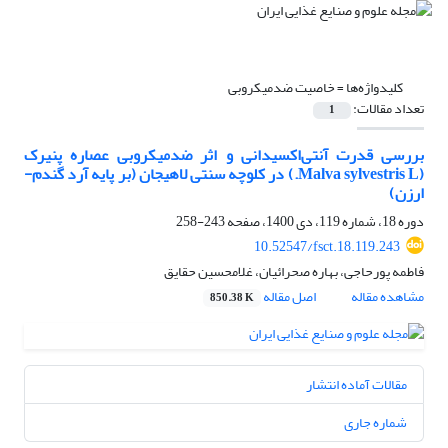
کلیدواژه‌ها =
خاصیت ضدمیکروبی
تعداد مقالات:
1
بررسی قدرت آنتی‌اکسیدانی و اثر ضدمیکروبی عصاره پنیرک
(Malva sylvestris L.) در کلوچه سنتی لاهیجان (بر پایه آرد گندم-
ارزن)
دوره 18، شماره 119، دی 1400، صفحه
243-258
10.52547/fsct.18.119.243
فاطمه پورحاجی، بهاره صحرائیان، غلامحسین حقایق
مشاهده مقاله
اصل مقاله
850.38 K
مقالات آماده انتشار
شماره جاری