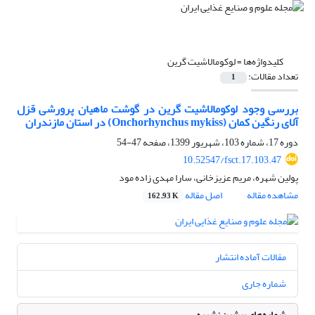
کلیدواژه‌ها =
لوکومالاشیت گرین
تعداد مقالات:
1
بررسی وجود لوکومالاشیت گرین در گوشت ماهیان پرورشی قزل
آلای رنگین کمان (Onchorhynchus mykiss) در استان مازندران
دوره 17، شماره 103، شهریور 1399، صفحه
47-54
10.52547/fsct.17.103.47
پولین شهره، مریم عزیزخانی، سارا مهدی زاده مود
مشاهده مقاله
اصل مقاله
162.93 K
مقالات آماده انتشار
شماره جاری
شماره‌های پیشین نشریه