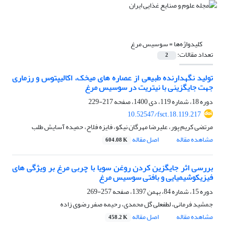
کلیدواژه‌ها =
سوسیس مرغ
تعداد مقالات:
2
تولید نگهدارنده طبیعی از عصاره های میخک، اکالیپتوس و رزماری
جهت جایگزینی با نیتریت در سوسیس مرغ
دوره 18، شماره 119، دی 1400، صفحه
217-229
10.52547/fsct.18.119.217
مرتضی کریم پور، علیرضا مهرگان نیکو، فایزه فلاح، حمیده آسایش طلب
مشاهده مقاله
اصل مقاله
604.08 K
بررسی اثر جایگزین کردن روغن سویا با چربی مرغ بر ویژگی های
فیزیکوشیمیایی و بافتی سوسیس مرغ
دوره 15، شماره 84، بهمن 1397، صفحه
257-269
جمشید فرمانی، لطفعلی گل محمدی، رحیمه صفر رضوی زاده
مشاهده مقاله
اصل مقاله
458.2 K