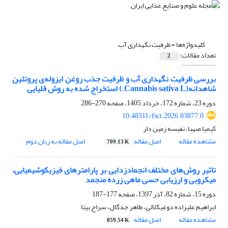
کلیدواژه‌ها =
ظرفیت نگهداری آب
تعداد مقالات:
2
بررسی ‌ظرفیت نگهداری آب و ظرفیت جذب روغن ایزوله‌ی پروتئین
شاهدانه(Cannabis sativa L.) استخراج شده به روش قلیایی
دوره 23، شماره 172، خرداد 1405، صفحه
270-286
10.48311/fsct.2026.83877.0
کیمیا صهبا، نفیسه زمین دار
مشاهده مقاله
اصل مقاله
اصل مقاله به زبان دوم
709.13 K
تاثیر روش‌های مختلف انجمادزدایی بر پارامترهای فیزیکوشیمیایی،
میکروبی و ارزیابی حسی ماهی زرده منجمد
دوره 15، شماره 82، آذر 1397، صفحه
177-187
ابراهیم علیزاده دوغیکلائی، طاهر جدگال، سراج بیتا
مشاهده مقاله
اصل مقاله
859.54 K