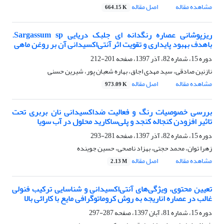
مشاهده مقاله
اصل مقاله
664.15 K
ریزپوشانی عصاره رنگدانه ای جلبک دریایی Sargassum sp.
باهدف بهبود پایداری و تقویت اثر آنتی‌اکسیدانی آن بر روغن ماهی
دوره 15، شماره 82، آذر 1397، صفحه
201-212
نازنین صادقی، سید مهدی اجاق، بهاره شعبان پور، شیرین حسنی
مشاهده مقاله
اصل مقاله
973.09 K
بررسی خصوصیات رنگ و فعالیت ضداکسیدانی نان بربری تحت
تاثیر افزودن کنجاله کنجد و پلی‌ساکارید محلول در آب سویا
دوره 15، شماره 82، آذر 1397، صفحه
281-293
زهرا توان، محمد حجتی، بهزاد ناصحی، حسین جوینده
مشاهده مقاله
اصل مقاله
2.13 M
تعیین محتوی، ویژگی‌های آنتی‌اکسیدانی و شناسایی ترکیب فنولی
غالب در عصاره اناریجه به روش کروماتوگرافی مایع با کارائی بالا
دوره 15، شماره 81، آبان 1397، صفحه
287-297