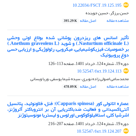
10.22034/FSCT.19.125.195
حسن برزگر، حسین جوینده
مشاهده مقاله
اصل مقاله
395.29 K
تأثیر اسانس‌ های ریزدرون پوشانی شده بولاغ اوتی وحشی
(Nasturtium officinale L.) و شوید (Anethum graveolens L.)
بر خصوصیات فیزیکوشیمیایی، میکروبی، رئولوژیکی و ارزیابی حسی
دوغ پروبیوتیک
دوره 19، شماره 124، خرداد 1401، صفحه
113-126
10.52547/fsct.19.124.113
محمدسامی اصولی زاده نوبری، سیده شیما یوسفی، وریا ویسانی
مشاهده مقاله
اصل مقاله
478.09 K
عصاره اتانولی کور (Capparis spinosa): فنل، فلاونوئید، پتانسیل
آنتی‌اکسیدانی و فعالیت ضدباکتریایی آن بر انتروباکتر آئروژنز،
اشرشیا کلی، استافیلوکوکوس اورئوس و لیستریا مونوسیتوژنز
دوره 19، شماره 124، خرداد 1401، صفحه
207-216
10.52547/fsct.19.124.207