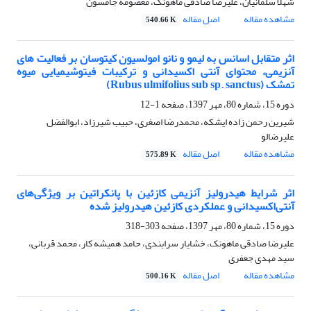
شهلا سلمانیان، علیرضا صادقی ماهونک، معصومه جامسون
مشاهده مقاله
اصل مقاله
540.66 K
اثر متقابل اسانس به لیمو و نانو امولسیون کیتوسان بر فعالیت های
آنزیمی، محتوای آنتی اکسیدانی و ترکیبات فیتوشیمیایی میوه
تمشک (Rubus ulmifolius sub sp. sanctus)
دوره 15، شماره 80، مهر 1397، صفحه
1-12
شیرین رحمن زاده ایشکه، محمدرضا اصغری، حبیب شیرزاد، ابوالفضل
علیرضالو
مشاهده مقاله
اصل مقاله
575.89 K
اثر شرایط هیدرولیز آنزیمی کازئین با پانکراتین بر ویژگی‌های
آنتی‌اکسیدانی و عملکردی کازئین هیدرولیز شده
دوره 15، شماره 80، مهر 1397، صفحه
303-318
علیرضا صادقی ماهونک، خشایار سرابندی، حامد همیشه کار، محمد قربانی،
سید مهدی جعفری
مشاهده مقاله
اصل مقاله
500.16 K