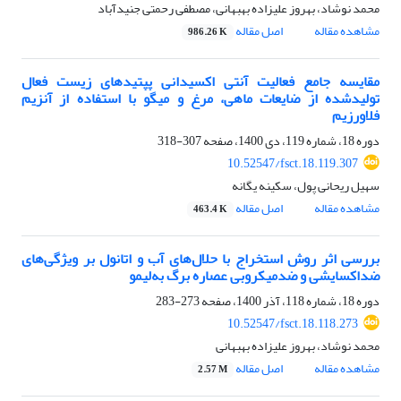
محمد نوشاد، بهروز علیزاده بهبهانی، مصطفی رحمتی جنیدآباد
مشاهده مقاله
اصل مقاله
986.26 K
مقایسه جامع فعالیت آنتی اکسیدانی پپتیدهای زیست فعال
تولیدشده از ضایعات ماهی، مرغ و میگو با استفاده از آنزیم
فلاورزیم
دوره 18، شماره 119، دی 1400، صفحه
307-318
10.52547/fsct.18.119.307
سهیل ریحانی پول، سکینه یگانه
مشاهده مقاله
اصل مقاله
463.4 K
بررسی اثر روش استخراج با حلال‌های آب و اتانول بر ویژگی‌های
ضد‌اکسایشی و ضدمیکروبی عصاره برگ به‌لیمو
دوره 18، شماره 118، آذر 1400، صفحه
273-283
10.52547/fsct.18.118.273
محمد نوشاد، بهروز علیزاده بهبهانی
مشاهده مقاله
اصل مقاله
2.57 M