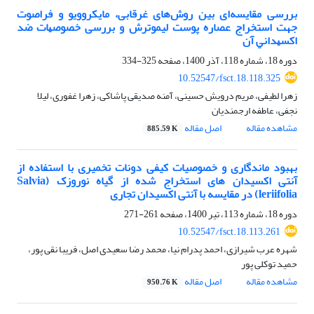
بررسی مقایسه‌ای بین روش‌های غرقابی، ﻣﺎﻳﻜﺮووﻳﻮ و فراصوت
جهت استخراج عصاره پوست لیموترش و ﺑﺮرسی ﺧﺼﻮﺻﻴﺎت ﺿﺪ
اﻛﺴﻴﺪاﻧﻲ آن
دوره 18، شماره 118، آذر 1400، صفحه
325-334
10.52547/fsct.18.118.325
زهرا لطیفی، مریم درویش حسینی، آمنه صدیقی پاشاکی، زهرا غفوری، لیلا
نجفی، عاطفه ارجمندیان
مشاهده مقاله
اصل مقاله
885.59 K
بهبود ماندگاری و خصوصیات کیفی دونات تخمیری با استفاده از
آنتی ‌اکسیدان ‌های استخراج شده از گیاه نوروزک (Salvia
leriifolia) در مقایسه با آنتی‌ اکسیدان تجاری
دوره 18، شماره 113، تیر 1400، صفحه
261-271
10.52547/fsct.18.113.261
شهره عرب شیرازی، احمد پدرام نیا، محمد رضا سعیدی اصل، فریبا نقی پور،
حمید توکلی پور
مشاهده مقاله
اصل مقاله
950.76 K