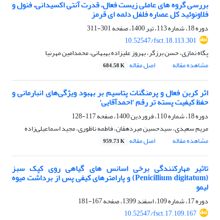
بررسی گروه های عاملی زیست فعال، قدرت آنتی اکسیدانی، فنول و
فلاونوئید کل عصاره فلفل دلمه ای قرمز
دوره 18، شماره 113، تیر 1400، صفحه
301-311
10.52547/fsct.18.113.301
پگاه نمازی، حسن برزگر، بهروز علیزاده بهبهانی، محمدامین مهرنیا
مشاهده مقاله
اصل مقاله
684.58 K
اثر کربن فعال و پرمنگنات پتاسیم بر بهبود ویژگی‌های انبارمانی و
حفظ کیفیت پسته تر رقم ’احمدآقایی‘
دوره 18، شماره 110، فروردین 1400، صفحه
117-128
مریم سعیدی، سیدحسین میردهقان، فاطمه ناظوری، مجید اسماعیلی‌زاده
مشاهده مقاله
اصل مقاله
959.73 K
تاثیر مهارکنندگی برخی اسانس های گیاهی روی کپک سبز
(Penicillium digitatum) و پارامترهای کیفی پس از برداشت میوه
لیمو
دوره 17، شماره 109، اسفند 1399، صفحه
167-181
10.52547/fsct.17.109.167