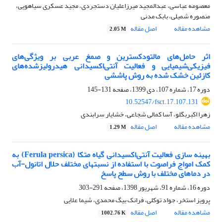
معصومه عباسی، عبدالمجید میرزاعلیان دستجردی، مجید عسکری سیاهویی،
منصوره شمیلی، بابک مدنی
مشاهده مقاله
اصل مقاله
2.05 M
اثر حامل‌های مالتودکسترین و صمغ عربی بر ویژگی‌های
فیزیکی‌شیمیایی و فعالیت آنتی‌اکسیدانی هیدرولیزشده‌های
کازئین خشک شده به روش پاششی
دوره 17، شماره 107، دی 1399، صفحه
131-145
10.52547/fsct.17.107.131
زهرا اکبربگلو، آسا کمالی شجاعی، خشایار سرابندی
مشاهده مقاله
اصل مقاله
1.29 M
بهینه سازی فعالیت آنتی‌اکسیدانی گیاه متکا (Ferula persica) به
کمک امواج فراصوت با استفاده از نسبتهای مختلف حلال اتانول-آب
در دماهای مختلف با روش سطح پاسخ
دوره 16، شماره 91، شهریور 1398، صفحه
291-303
پرویز استخر، جواد توکلی، فرانک بیگ محمدی، شیما علایی
مشاهده مقاله
اصل مقاله
1002.76 K