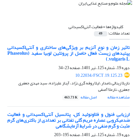
کلیدواژه‌ها =
فعالیت آنتی‌اکسیدانی
تعداد مقالات:
49
تاثیر زمان و نوع آنزیم بر ویژگی‌های ساختاری و آنتی‌اکسیدانی
پپتیدهای زیست فعال حاصل از پروتئین لوبیا سفید (Phaseolus
vulgaris L.)
دوره 19، شماره 125، تیر 1401، صفحه
23-34
10.22034/FSCT.19.125.23
نازیلا زینالی نامدار، لیلا روفه گری نژاد، آیناز علیزاده، سید مهدی جعفری
جعفری، نارملا آصفی
مشاهده مقاله
اصل مقاله
463.73 K
ارزیابی فنول و فلاونوئید کل، پتانسیل آنتی‌اکسیدانی و فعالیت
ضدمیکروبی عصاره مریم گلی تفتانی بر تعدادی از باکتری‌های گرم
مثبت و گرم منفی در شرایط آزمایشگاهی
دوره 19، شماره 125، تیر 1401، صفحه
195-203