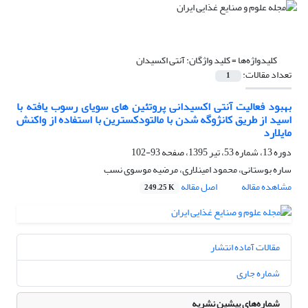
کلیدواژه‌ها =
کلید واژگان: آنتی اکسیدان
تعداد مقالات:
1
بهبود فعالیت آنتی اکسیدانی پروتئین های سویای رسوب یافته با
اسید از طریق کانژوگه شدن با مالتودکسترین با استفاده از واکنش
مایلارد
دوره 13، شماره 53، تیر 1395، صفحه
93-102
ساره بوستانی، محمود امینلاری، مرضیه موسوی نسب
مشاهده مقاله
اصل مقاله
249.25 K
مقالات آماده انتشار
شماره جاری
شماره‌های پیشین نشریه