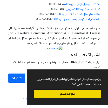
نکات مهم قبل از ارسال مقاله
1404-05-08
شرایط پذیرش مقالات مروری
1404-05-08
اطلاعیه ارسال نسخه انگلیسی مقالات
1404-05-08
راهنمای اخذ گواهی همانندجویی مقالات
1404-05-08
این نشریه ی دارای دسترسی باز، تحت قوانین گواهینامه بین‌المللی
Creative Commons Attribution 4.0 International License منتشر
می‌شود که اجازه اشتراک (تکثیر و بازآرایی محتوا به هر شکل) و انطباق
(بازترکیب، تغییر شکل و بازسازی بر اساس محتوا) را می‌دهد.
اشتراک خبرنامه
برای دریافت اخبار و اطلاعیه های مهم نشریه در خبرنامه نشریه مشترک
شوید.
اشتراک
این وب سایت از کوکی ها برای اطمینان از ارائه بهترین
خدمات استفاده می کند.
متوجه شدم
سامانه مدیریت نشریات علمی.
طراحی و پیاده سازی از
سیناوب