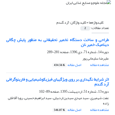
کلیدواژه‌ها =
کلید واژگان: آرد گندم
تعداد مقالات:
2
طراحی و ساخت دستگاه تخمیر تحقیقاتی به منظور پایش چگالی
دینامیک خمیر نان
دوره 14، شماره 71، دی 1396، صفحه
281-289
علیرضا سلیمانی پور
مشاهده مقاله
اصل مقاله
434.56 K
اثر شرایط نگهداری بر روی ویژگیهای فیزیکوشیمیایی و فارینوگرافی
آرد گندم
دوره 13، شماره 51، اردیبهشت 1395، صفحه
89-102
عفت شهمیری، سید مهدی سیدین اردبیلی، سید ابراهیم حسینی، رویا آقا قلی
زاده
مشاهده مقاله
اصل مقاله
546.87 K