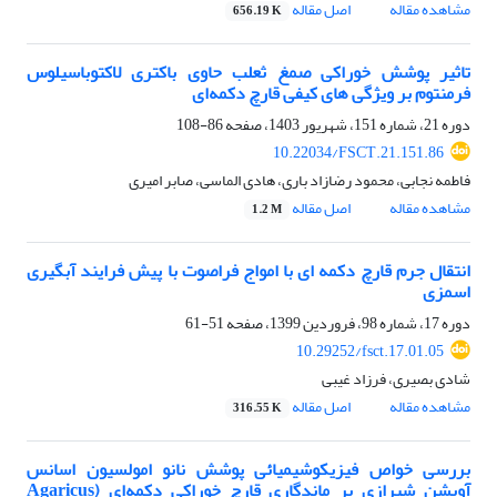
مشاهده مقاله
اصل مقاله
656.19 K
تاثیر پوشش خوراکی صمغ ثعلب حاوی باکتری لاکتوباسیلوس
فرمنتوم بر ویژگی های کیفی قارچ دکمه‌ای
دوره 21، شماره 151، شهریور 1403، صفحه
86-108
10.22034/FSCT.21.151.86
فاطمه نجابی، محمود رضازاد باری، هادی الماسی، صابر امیری
مشاهده مقاله
اصل مقاله
1.2 M
انتقال جرم قارچ دکمه ای با امواج فراصوت با پیش فرایند آبگیری
اسمزی
دوره 17، شماره 98، فروردین 1399، صفحه
51-61
10.29252/fsct.17.01.05
شادی بصیری، فرزاد غیبی
مشاهده مقاله
اصل مقاله
316.55 K
بررسی خواص فیزیکوشیمیائی پوشش نانو امولسیون اسانس
آویشن شیرازی بر ماندگاری قارچ خوراکی دکمه‌ای (Agaricus