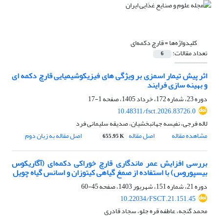
کلیدواژه‌ها =
قارچ دکمه‌ای
تعداد مقالات:
6
اثر پیش تیمار اسمزی بر ویژگی های فیزیکوشیمیایی قارچ دکمه ای
و بهینه سازی فرایند
دوره 23، شماره 172، خرداد 1405، صفحه
1-17
10.48311/fsct.2026.83726.0
لاله فرجی، نفیسه جهانبخشیان، صدیقه سلیمانی فرد
مشاهده مقاله
اصل مقاله
اصل مقاله به زبان دوم
655.95 K
بررسی افزایش عمر ماندگاری قارچ خوراکی دکمه‌ای (آگاریکوس
بیسپوروس) با استفاده از صمغ گیاهی کیتوزان و اسانس گیاه چویل
دوره 21، شماره 151، شهریور 1403، صفحه
45-60
10.22034/FSCT.21.151.45
محمد گنجه، عاطفه قره جلو، سجاد قادری