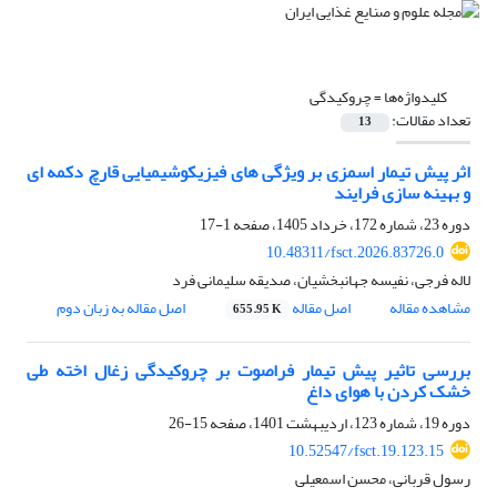
کلیدواژه‌ها =
چروکیدگی
تعداد مقالات:
13
اثر پیش تیمار اسمزی بر ویژگی های فیزیکوشیمیایی قارچ دکمه ای
و بهینه سازی فرایند
دوره 23، شماره 172، خرداد 1405، صفحه
1-17
10.48311/fsct.2026.83726.0
لاله فرجی، نفیسه جهانبخشیان، صدیقه سلیمانی فرد
مشاهده مقاله
اصل مقاله
اصل مقاله به زبان دوم
655.95 K
بررسی تاثیر پیش تیمار فراصوت بر چروکیدگی زغال اخته طی
خشک کردن با هوای داغ
دوره 19، شماره 123، اردیبهشت 1401، صفحه
15-26
10.52547/fsct.19.123.15
رسول قربانی، محسن اسمعیلی