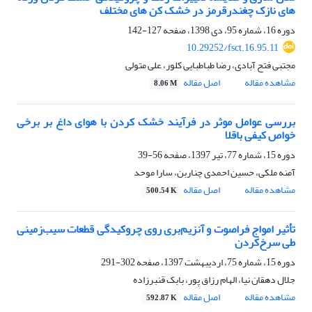
های نازک چغندرقرمز در خشک کن های مختلف
دوره 16، شماره 95، دی 1398، صفحه
127-142
10.29252/fsct.16.95.11
مجتبی فتح آبادی، رضا طباطبایی کلور، علی متولی
مشاهده مقاله
اصل مقاله
8.06 M
بررسی عوامل موثر در فرآیند خشک کردن با هوای داغ بر برخی
خواص کیفی باقلا
دوره 15، شماره 77، تیر 1397، صفحه
56-39
آمنه ملکی، حسین احمدی چناربن، سارا موحد
مشاهده مقاله
اصل مقاله
500.54 K
تأثیر امواج فراصوت و آنزیم‌بری روی چروکیدگی قطعات سیب‌زمینی
طی سرخ‌کردن
دوره 15، شماره 75، اردیبهشت 1397، صفحه
302-291
جلال دهقان نیا، الهام رزاق پور، بابک قنبرزاده
مشاهده مقاله
اصل مقاله
592.87 K