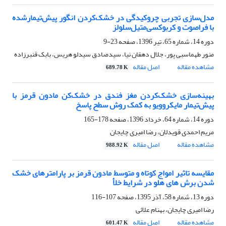
مدل‌سازی تجربی چروکیدگی در خشک‌کردن انگور پیش‌تیمار‌شده
با فراصوت و کربوکسی‌متیل‌سلولز
دوره 14، شماره 65، تیر 1396، صفحه
23-9
منور طهماسبی پور، جلال دهقان نیا، سیدصادق سیدلو هریس، بابک قنبرزاده
مشاهده مقاله
اصل مقاله
689.78 K
بهینه‌سازی خشک‌کردن مغز فندق در خشک‌کن مادون قرمز با
پیش‌تیمار مایکروویو به کمک روش سطح پاسخ
دوره 14، شماره 64، خرداد 1396، صفحه
178-165
مریم احمدی قویدلان، رضا امیری چایجان
مشاهده مقاله
اصل مقاله
988.92 K
مقایسه تاثیر امواج کوتاه و متوسط مادون قرمز بر پارامترهای خشک
شدن برش های هلو در شرایط خلأ
دوره 13، شماره 58، آذر 1395، صفحه
107-116
رضا امیری چایجان، بهنام علائی
مشاهده مقاله
اصل مقاله
601.47 K