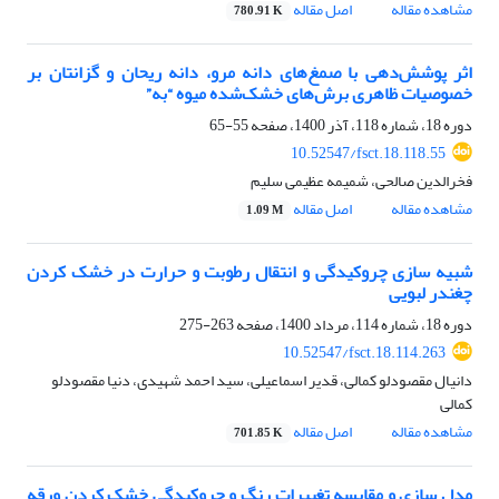
مشاهده مقاله
اصل مقاله
780.91 K
اثر پوشش‌دهی با صمغ‌های دانه مرو، دانه ریحان و گزانتان بر
خصوصیات ظاهری برش‌های خشک‌شده میوه “به”
دوره 18، شماره 118، آذر 1400، صفحه
55-65
10.52547/fsct.18.118.55
فخرالدین صالحی، شمیمه عظیمی سلیم
مشاهده مقاله
اصل مقاله
1.09 M
شبیه سازی چروکیدگی و انتقال رطوبت و حرارت در خشک کردن
چغندر لبویی
دوره 18، شماره 114، مرداد 1400، صفحه
263-275
10.52547/fsct.18.114.263
دانیال مقصودلو کمالی، قدیر اسماعیلی، سید احمد شهیدی، دنیا مقصودلو
کمالی
مشاهده مقاله
اصل مقاله
701.85 K
مدل سازی و مقایسه تغییرات رنگ و چروکیدگی خشک کردن ورقه