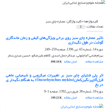
کلیدواژه‌ها =
کلید واژگان: عصاره چای سبز
تعداد مقالات:
2
تاثیر عصاره چای سبز روی برخی ویژگی‌های کیفی و زمان ماندگاری
گوشت در طول نگهداری
دوره 14، شماره 65، تیر 1396، صفحه
259-249
بهرام فتحی آچاچلوئی، عبدالرحمان اسدی، کاظم علیرضالو، حسین عبدی بنمار
مشاهده مقاله
اصل مقاله
898.18 K
اثر پلی فنلهای چای سبز بر تغییرات میکروبی و شیمیایی ماهی
قزل‌آلای‌رنگین‌کمان(Oncorhynchus mykiss) به هنگام نگهدار ی
در یخ
دوره 10، شماره 38، فروردین 1392، صفحه
1-9
مشاهده مقاله
اصل مقاله
199.22 K