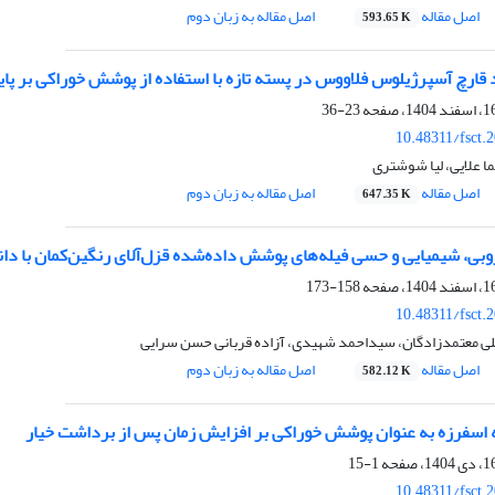
اصل مقاله
اصل مقاله به زبان دوم
593.65 K
قارچ آسپرژیلوس فلاووس در پسته تازه با استفاده از پوشش خوراکی بر پای
23-36
10.48311/fsct.
 علایی، لیا شوشتری
اصل مقاله
اصل مقاله به زبان دوم
647.35 K
وبی، شیمیایی و حسی فیله‌های پوشش داده‌شده قزل‌آلای رنگین‌کمان با دا
158-173
10.48311/fsct.
علی معتمدزادگان، سیداحمد شهیدی، آزاده قربانی حسن سرایی
اصل مقاله
اصل مقاله به زبان دوم
582.12 K
نه اسفرزه به عنوان پوشش خوراکی بر افزایش زمان پس از برداشت خیار
1-15
10.48311/fsct.