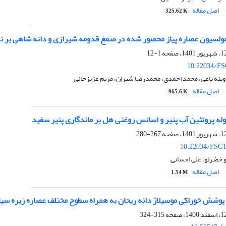
اصل مقاله
325.62 K
امولسیون عصاره پیاز محصور شده در صمغ قدومه شیرازی و دانه شاهی بر ن
1-12
10.22034/FS
وینه باغی، محمد احمدی، محمدرضا شیران، مریم عزیزخانی
اصل مقاله
965.6 K
له پروتئین آب پنیر و اسانس روغنی هل بر ماندگاری پنیر سفید
267-280
10.22034/FSCT
 خضرلو، علی احسانی
اصل مقاله
1.54 M
ز پوشش خوراکی موسیلاژ دانه ریحان به همراه سطوح مختلف عصاره زیره سیاه
315-324