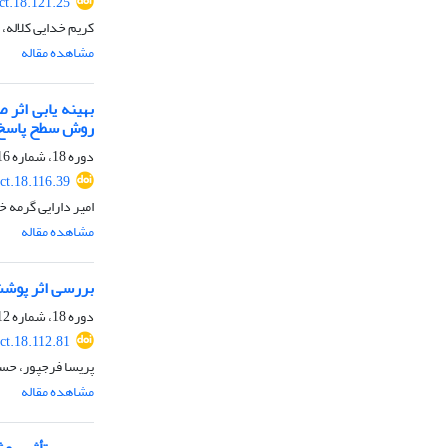
ct.18.121.25
کریم خدایی کلاله،
مشاهده مقاله
بهینه یابی اثر
روش سطح پاسخ
دوره 18، شماره 116، مهر 1400، صفحه
ct.18.116.39
امیر دارایی گرمه 
مشاهده مقاله
بررسی اثر پوشش 
دوره 18، شماره 112، خرداد 1400، صفحه
ct.18.112.81
پریسا فرجپور، حس
مشاهده مقاله