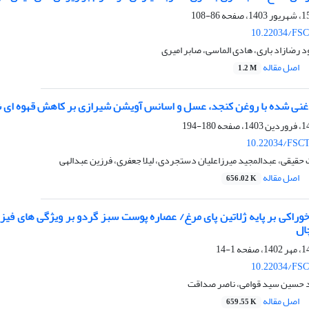
86-108
10.22034/FSC
د رضازاد باری، هادی الماسی، صابر امیری
اصل مقاله
1.2 M
را غنی شده با روغن کنجد، عسل و اسانس آویشن شیرازی بر کاهش قهوه ای
180-194
10.22034/FSCT
حقیقی، عبدالمجید میرزاعلیان دستجردی، لیلا جعفری، فرزین عبدالهی
اصل مقاله
656.02 K
وراکی بر پایه ژلاتین پای مرغ/ عصاره پوست سبز گردو بر ویژگی های فیزی
ال
1-14
10.22034/FSC
د حسین سید قوامی، ناصر صداقت
اصل مقاله
659.55 K