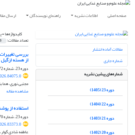
صفحه اصلی
اطلاعات نشریه
راهنمای نویسندگان
ارسال مقال
کلیدواژه‌ها =
پ
تعداد مقالات:
3
مقالات آماده انتشار
از هسته ازگیل ژ
شماره جاری
دوره 23، شماره 172، خرداد 1405، صفحه
شماره‌های پیشین نشریه
2026.84075.0
مجتبی نوری، هما ب
دوره 23 (1405)
مشاهده مقاله
دوره 22 (1404)
استفاده از پوشش
دوره 23، شماره 170، فروردین 1405، صفحه
دوره 21 (1403)
2026.83373.0
عاطفه شادی گوار،
دوره 20 (1402)