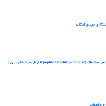
ندگاری خرمای کبکاب
بررسی تاثیر پوشش کیتوزان – صمغ دانه چیا بر برخی از خواص شیمیایی، میکروبی و حسی ماهی فیتوفاگ (Hypophthalmichthys molitrix) طی مدت نگهداری در
چ دکمه‌ای