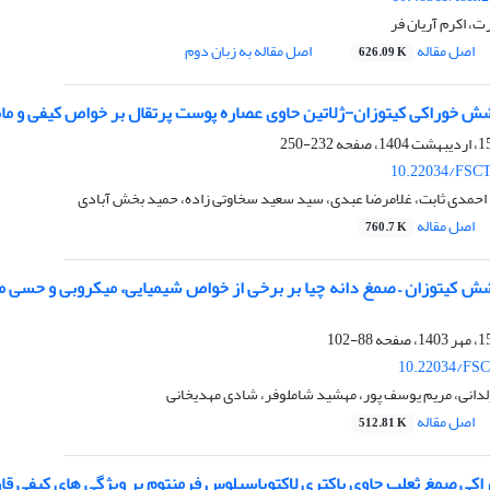
ت، اکرم آریان فر
اصل مقاله
اصل مقاله به زبان دوم
626.09 K
شش خوراکی کیتوزان-ژلاتین حاوی عصاره پوست پرتقال بر خواص کیفی و ما
232-250
10.22034/FSCT
 احمدی ثابت، غلامرضا عبدی، سید سعید سخاوتی زاده، حمید بخش آبادی
اصل مقاله
760.7 K
88-102
10.22034/FSC
لدانی، مریم یوسف پور، مهشید شاملوفر، شادی مهدیخانی
اصل مقاله
512.81 K
اکی صمغ ثعلب حاوی باکتری لاکتوباسیلوس فرمنتوم بر ویژگی های کیفی قار