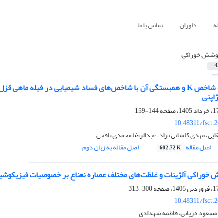
ه
داوران
تماس با ما
وشش خوراکی
4
بررسی تغییرات شاخص K و همبستگی آن با شاخص‌های فساد شیمیایی در فیله 
اپنی
144-159
10.48311/fsct.
قایی، مهدی کاشانی نژاد، عبدالرضا محمدی نافچی
اصل مقاله
اصل مقاله به زبان دوم
602.72 K
 خوراکی آلژینات و غلظت‌های مختلف عصاره نعناع بر خصوصیات فیزیکوشیمیا
300-313
10.48311/fsct.
 مسعود دزیانی، فاطمه شهدادی