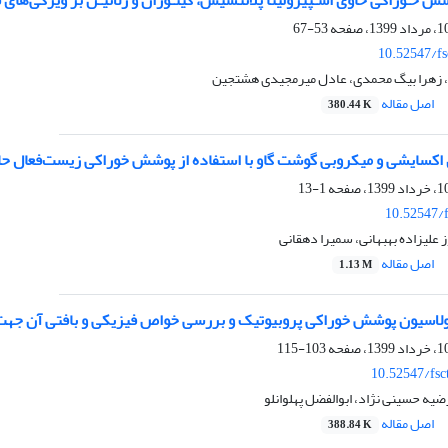
ش خـوراکی حاوی اسـپیرولینا پلاتنسیس، کیتـوزان و ژلاتیـن بر ویژگی‌ه
53-67
10.52547/fs
 زهرا بیگ محمدی، عادل میرمجیدی هشتجین
اصل مقاله
380.44 K
 اکسایشی و میکروبی گوشت گاو با استفاده از پوشش خوراکی زیست‌فعال حا
1-13
10.52547/f
 علیزاده بهبهانی، سمیرا دهقانی
اصل مقاله
1.13 M
ولاسیون پوشش خوراکی پروبیوتیک و بررسی خواص فیزیکی و بافتی آن ج
103-115
10.52547/fsc
ضیه حسینی نژاد، ابوالفضل پهلوانلو
اصل مقاله
388.84 K