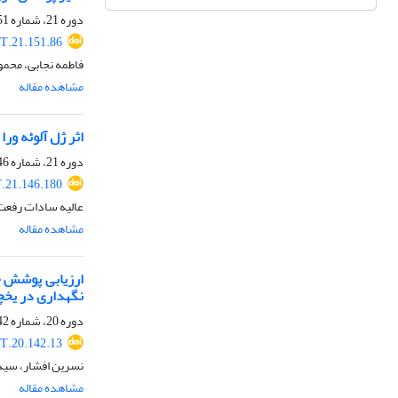
دوره 21، شماره 151، شهریور 1403، صفحه
T.21.151.86
فاطمه نجابی، محمو
مشاهده مقاله
اثر ژل آلوئه و
دوره 21، شماره 146، فروردین 1403، صفحه
.21.146.180
عالیه سادات رفعت 
مشاهده مقاله
ارزیابی پوشش خ
نگهداری در یخچ
دوره 20، شماره 142، مهر 1402، صفحه
T.20.142.13
نسرین افشار، سی
مشاهده مقاله