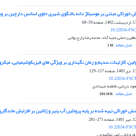
 خوراکی مبتنی بر موسیلاژ دانه بالنگوی شهری حاوی اسانس دارچین بر وی
59-68
10.22034/FSC
طفی رحمتی جنیدآباد، محمدرضا زارع بوانی
اصل مقاله
1 M
ولین، کازئینات سدیم و زمان نگهداری بر ویژگی های فیزیکوشیمیایی، میکروبی
117-129
10.22034/FSCT
ود دزیانی، فاطمه شهدادی
اصل مقاله
294.58 K
ش خوراکی تهیه شده بر پایه پروتئین آب پنیر و ژلاتین بر افزایش ماندگاری
271-281
10.22034/FSCT
قره خانی، امیر توکمه چی