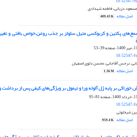
10.52547/fs
 مسعود دزیانی، فاطمه شهدادی
اصل مقاله
409.43 K
 صمغ‌های پکتین و کربوکسی متیل سلولز بر جذب روغن،خواص بافتی و تغییر
39-53
10.52547/fs
خانی، نرجس آقاجانی، محسن دلوی اصفهان
اصل مقاله
1.36 M
خوراکی بر پایه ژل آلوئه ورا و تیمول بر ویژگی‌های کیفی پس از برداشت 
81-95
10.52547/fs
ین شیخلوئی
اصل مقاله
959.4 K