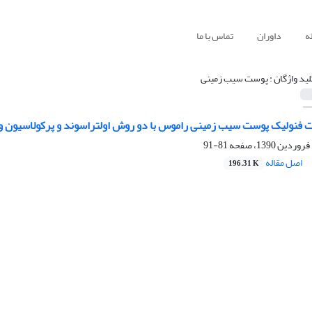
ه
داوران
تماس با ما
لید واژگان : پوست سیب زمینی
ت فنولیک پوست سیب زمینی راموس با دو روش اولتراسوند و پرکولاسیون و ا
81-91
اصل مقاله
196.31 K