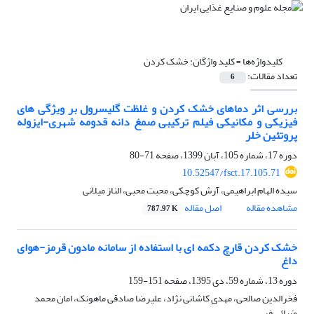
کلیدواژه‌ها =
کلید واژگان: خشک کردن
تعداد مقالات:
6
بررسی اثر دماهای خشک کردن و غلظت گلیسرول بر ویژگی های
فیزیکی و مکانیکی فیلم ترکیبی صمغ دانه قدومه شهری-ایزوله
پروتئین خلر
دوره 17، شماره 105، آبان 1399، صفحه
71-80
10.52547/fsct.17.105.71
سیده الهام ابراهیمی، آرش کوچکی، محبت محبی، الناز میلانی
مشاهده مقاله
اصل مقاله
787.97 K
خشک کردن قارچ دکمه ای با استفاده از سامانه مادون قرمز-هوای
داغ
دوره 13، شماره 59، دی 1395، صفحه
151-159
فخرالدین صالحی، مهدی کاشانی نژاد، علیرضا صادقی ماهونک، امان محمد
ضیائی فر