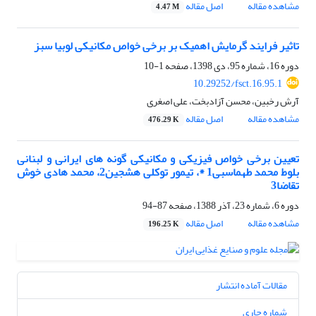
مشاهده مقاله
اصل مقاله
4.47 M
تاثیر فرایند گرمایش اهمیک بر برخی خواص مکانیکی لوبیا سبز
دوره 16، شماره 95، دی 1398، صفحه
1-10
10.29252/fsct.16.95.1
آرش رخبین، محسن آزادبخت، علی اصغری
مشاهده مقاله
اصل مقاله
476.29 K
تعیین برخی خواص فیزیکی و مکانیکی گونه های ایرانی و لبنانی
بلوط محمد طهماسبی1 *، تیمور توکلی هشجین2، محمد هادی خوش
تقاضا3
دوره 6، شماره 23، آذر 1388، صفحه
87-94
مشاهده مقاله
اصل مقاله
196.25 K
مقالات آماده انتشار
شماره جاری