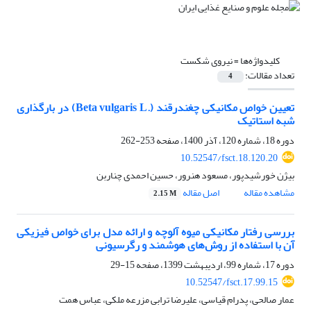
کلیدواژه‌ها =
نیروی شکست
تعداد مقالات:
4
تعیین خواص مکانیکی چغندرقند (.Beta vulgaris L) در بارگذاری
شبه استاتیک
دوره 18، شماره 120، آذر 1400، صفحه
253-262
10.52547/fsct.18.120.20
بیژن خورشیدپور، مسعود هنرور، حسین احمدی چناربن
مشاهده مقاله
اصل مقاله
2.15 M
بررسی رفتار مکانیکی میوه آلوچه و ارائه مدل برای خواص فیزیکی
آن با استفاده از روش‌های هوشمند و رگرسیونی
دوره 17، شماره 99، اردیبهشت 1399، صفحه
15-29
10.52547/fsct.17.99.15
عمار صالحی، پدرام قیاسی، علیرضا ترابی مزرعه ملکی، عباس همت