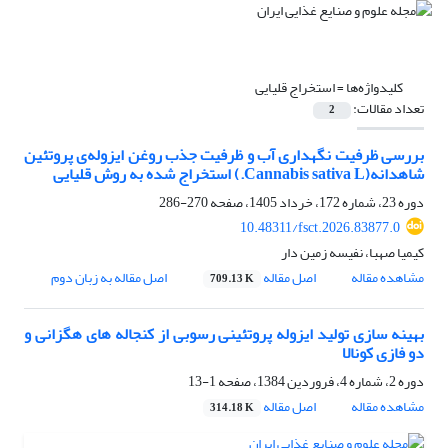
کلیدواژه‌ها =
استخراج قلیایی
تعداد مقالات:
2
بررسی ‌ظرفیت نگهداری آب و ظرفیت جذب روغن ایزوله‌ی پروتئین
شاهدانه(Cannabis sativa L.) استخراج شده به روش قلیایی
دوره 23، شماره 172، خرداد 1405، صفحه
270-286
10.48311/fsct.2026.83877.0
کیمیا صهبا، نفیسه زمین دار
مشاهده مقاله
اصل مقاله
اصل مقاله به زبان دوم
709.13 K
بهینه سازی تولید ایزوله پروتئینی رسوبی از کنجاله های هگزانی و
دو فازی کونالا
دوره 2، شماره 4، فروردین 1384، صفحه
1-13
مشاهده مقاله
اصل مقاله
314.18 K