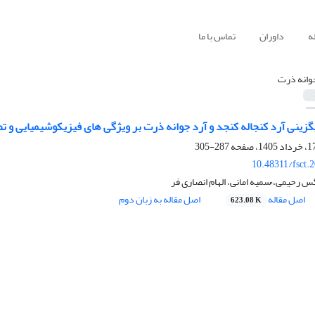
ه
داوران
تماس با ما
وانه ذرت
گزینی آرد کنجاله کنجد و آرد جوانه ذرت بر ویژگی های فیزیکوشیمیایی و 
287-305
10.48311/fsct.
س رحیمی، ُسمیه امانی، الهام انصاری فر
اصل مقاله
اصل مقاله به زبان دوم
623.08 K