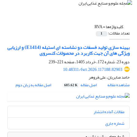
کلیدواژه‌ها =
RVA
تعداد مقالات:
1
بهینه سازی تولید فسفات دو نشاسته ای استیله (E1414) و ارزیابی
ویژگی‎‎‎ های آن جهت کاربرد در محصولات کنسروی
دوره 23، شماره 172، خرداد 1405، صفحه
221-239
10.48311/fsct.2026.117188.82903
حامد صابریان، علی فروهر
مشاهده مقاله
اصل مقاله
اصل مقاله به زبان دوم
685.62 K
مقالات آماده انتشار
شماره جاری
شماره‌های پیشین نشریه