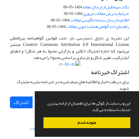
نکات مهم قبل از ارسال مقاله
1404-05-08
شرایط پذیرش مقالات مروری
1404-05-08
اطلاعیه ارسال نسخه انگلیسی مقالات
1404-05-08
راهنمای اخذ گواهی همانندجویی مقالات
1404-05-08
این نشریه ی دارای دسترسی باز، تحت قوانین گواهینامه بین‌المللی
Creative Commons Attribution 4.0 International License منتشر
می‌شود که اجازه اشتراک (تکثیر و بازآرایی محتوا به هر شکل) و انطباق
(بازترکیب، تغییر شکل و بازسازی بر اساس محتوا) را می‌دهد.
اشتراک خبرنامه
برای دریافت اخبار و اطلاعیه های مهم نشریه در خبرنامه نشریه مشترک
شوید.
اشتراک
این وب سایت از کوکی ها برای اطمینان از ارائه بهترین
خدمات استفاده می کند.
متوجه شدم
سامانه مدیریت نشریات علمی.
طراحی و پیاده سازی از
سیناوب