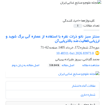
کلیدواژه‌ها =
احیاء کنندگی
تعداد مقالات:
1
سنتز سبز نانو ذرات نقره با استفاده از عصاره آبی برگ شوید و
ارزیابی فعالیت ضد باکتریایی آن
دوره 23، شماره 172، خرداد 1405، صفحه
62-71
10.48311/fsct.2026.83973.0
محمد گلباشی، بهروز علیزاده بهبهانی
مشاهده مقاله
اصل مقاله
اصل مقاله به زبان دوم
558.84 K
مقالات آماده انتشار
شماره جاری
شماره‌های پیشین نشریه