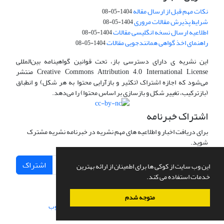
نکات مهم قبل از ارسال مقاله
1404-05-08
شرایط پذیرش مقالات مروری
1404-05-08
اطلاعیه ارسال نسخه انگلیسی مقالات
1404-05-08
راهنمای اخذ گواهی همانندجویی مقالات
1404-05-08
این نشریه ی دارای دسترسی باز، تحت قوانین گواهینامه بین‌المللی
Creative Commons Attribution 4.0 International License منتشر
می‌شود که اجازه اشتراک (تکثیر و بازآرایی محتوا به هر شکل) و انطباق
(بازترکیب، تغییر شکل و بازسازی بر اساس محتوا) را می‌دهد.
اشتراک خبرنامه
برای دریافت اخبار و اطلاعیه های مهم نشریه در خبرنامه نشریه مشترک
شوید.
اشتراک
این وب سایت از کوکی ها برای اطمینان از ارائه بهترین
خدمات استفاده می کند.
متوجه شدم
سامانه مدیریت نشریات علمی.
طراحی و پیاده سازی از
سیناوب