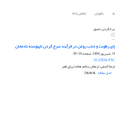
ه
داوران
تماس با ما
رخکردن عمیق
ای رطوبت و جذب روغن در فرآیند سرخ کردن ناپیوسته بادمجان
16-30
10.22034/FSC
ملا آصفی، ارمغان سالم، هاله ثریای ظفر
اصل مقاله
756.81 K