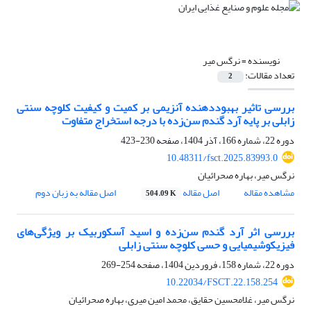
نویسنده =
نرگس میر
تعداد مقالات:
2
بررسی تاثیر بهبوددهنده آنزیمی بر کمیت و کیفیت کلوچه سنتی
زابلی بر پایه آرد گندم سن‌زده با درجه استخراج متفاوت
دوره 22، شماره 166، آذر 1404، صفحه
230-423
10.48311/fsct.2025.83993.0
نرگس میر، بهاره صحرائیان
مشاهده مقاله
اصل مقاله
اصل مقاله به زبان دوم
504.09 K
بررسی اثر آرد گندم سن‌زده و اسید آسکوربیک بر ویژگی‌های
فیزیکوشیمیایی و حسی کلوچه سنتی زابلی
دوره 22، شماره 158، فروردین 1404، صفحه
254-269
10.22034/FSCT.22.158.254
نرگس میر، غلامحسین حقایق، محمد امین میری، بهاره صحرائیان